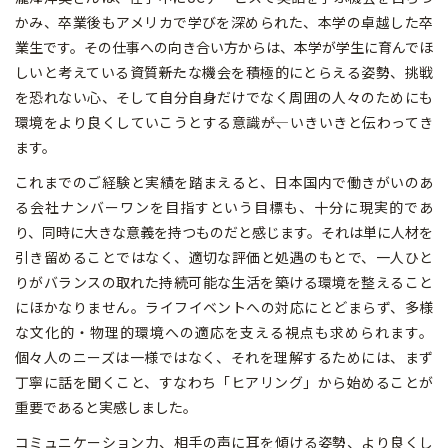
かみ、卒業後もアメリカで学びを深められた、本学の卓越した卒
業生です。その仕事への向き合い方からは、本学が学生に育んでほ
しいと考えている資質――新たな機会を積極的にとらえる姿勢、挑戦
を恐れない心、そして自分自身だけでなく周囲の人々のためにも
環境をより良くしていこうとする意識――が、いきいきと伝わってき
ます。
これまでのご経験と実績を踏まえると、日本国内で働きがいのあ
る会社ナンバーワンを目指すという目標も、十分に現実的であ
り、同時に大きな意義を持つものだと感じます。それは単に人材を
引き留めることではなく、適切な評価と処遇のもとで、一人ひと
りがバランスの取れた持続可能な生活を築ける環境を整えること
にほかなりません。ライフイベントへの対応にとどまらず、多様
な文化的・物理的環境への適応を支える視点も求められます。
個々人のニーズは一様ではなく、それを理解するためには、まず
丁寧に話を聞くこと、すなわち「ヒアリング」から始めることが
重要であると実感しました。
コミュニケーション力、相手の声に耳を傾ける姿勢、より良くし