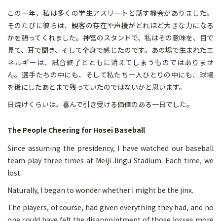
この一年、私は多くの学生アスリートと話す機会がありました。
そのたびに彼らは、観客の存在や声援がどれほど大きな力になる
かを語ってくれました。神宮のスタンドで、私はその意味を、目で
見て、耳で聞き、そして全身で感じたのです。あの場で生まれたエ
ネルギーは、試合終了とともに消えてしまうものではありませ
ん。選手たちの中にも、そして私たち一人ひとりの中にも、球場
を後にしたあとまで残っていたのではないかと思います。
日焼けくらいは、喜んで引き受ける価値のある一日でした。
The People Cheering for Hosei Baseball
Since assuming the presidency, I have watched our baseball
team play three times at Meiji Jingu Stadium. Each time, we
lost.
Naturally, I began to wonder whether I might be the jinx.
The players, of course, had given everything they had, and no
one could have felt the disappointment of those losses more