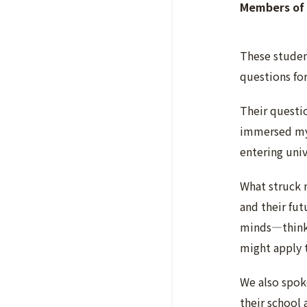
Members of 
These studen
questions for
Their questio
immersed myse
entering univ
What struck m
and their fut
minds—thinki
might apply 
We also spok
their school 