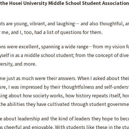
the Hosei University Middle School Student Association
ts are young, vibrant, and laughing… and also thoughtful, a
 me, and I, too, had a list of questions for them.
ns were excellent, spanning a wide range—from my vision for
lf in as a middle school student; from the concept of diver
ersity, and more.
e just as much were their answers. When I asked about their 
ure, I was impressed by their thoughtfulness and self-under
ng about how society works, how history repeats itself, h
the abilities they have cultivated through student governme
e about leadership and the kind of leaders they hope to bec
as cheerful and enjoyable. With students like these in the stu