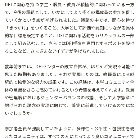
DEIに関心を持つ学生・職員・教員が積極的に関わっている一方
で、今後の課題として、いかにしてより多くの構成員の参加を促し
ていくかという点が挙げられました。議論の中では、関心を持つ
「きっかけ」をつくること、大学として評価や認知につながる具体
的な目標を設定すること、DEIに関わる活動をカリキュラムの一部
として組み込むこと、さらにはDEI推進を専門とするポストを設け
ることなど、さまざまなアイデアが挙げられました。
数年前までは、DEIセンターの設立自体が、ほとんど実現不可能に
思えた時期もありました。それが実現したのは、教職員による継
続的で協働的な努力の成果です。この経験は、本学コミュニティ全
体の意識をさらに高めていけるという希望を与えてくれます。教員
や管理職におけるジェンダーバランスの改善、そして大学憲章に
掲げられた理念の実現に向けて、着実に前進していけるのではな
いでしょうか。
参加者全員が強調していたように、多様性・公平性・包摂性を備
えたコミュニティは、すべての人にとってより良いコミュニティで