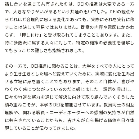
話し合いを通じて共有されたのは、DEIの推進は大変である一方
で、大きなやりがいがあるという共通の思いでした。DEIの観点か
らどれほど合理的に思える変化であっても、実際にそれを実行に移
すことは決して容易ではありません。提案の内容や意図にかかわ
らず、「押し付け」と受け取られてしまうこともあります。また、
特に多数派に属する人々に対して、特定の施策の必要性を理解し
てもらうことの難しさも指摘されました。
その一方で、DEI推進に関わることは、大学をすべての人にとって
より生き生きとした場へと変えていくために、実際に変化を生み出
せる立場に身を置くことでもあります。そのこと自体が、喜びや
わくわく感につながっているのだと感じました。課題を見出し、
日々の地道な努力を通じて解決に向けて取り組んでいく――そうした
積み重ねこそが、本学のDEIを前進させています。教員同士の相互
理解や、関わる職員・コーディネーターへの感謝の気持ちが自然
に共有されていることからも、皆さんが自ら掲げる価値を日々体
現していることが伝わってきました。