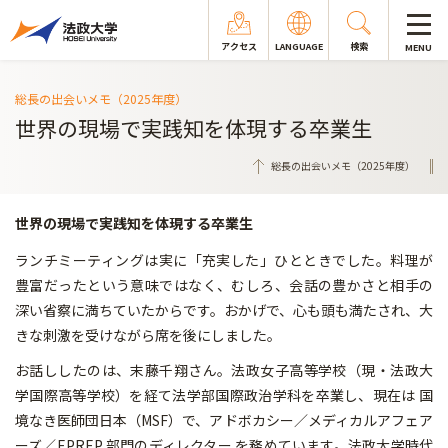
アクセス
LANGUAGE
検索
MENU
総長の出会いメモ（2025年度）
世界の現場で実践知を体現する卒業生
総長の出会いメモ（2025年度）
世界の現場で実践知を体現する卒業生
ランチミーティングは実に「充実した」ひとときでした。料理が
豊富だったという意味ではなく、むしろ、会話の豊かさと相手の
深い省察に満ちていたからです。おかげで、心も頭も満たされ、大
きな刺激を受けながら席を後にしました。
お話ししたのは、末藤千翔さん。法政女子高等学校（現・法政大
学国際高等学校）を経て法学部国際政治学科を卒業し、現在は 国
境なき医師団日本（MSF）で、アドボカシー／メディカルアフェア
ーズ／EPREP 部門のディレクター を務めています。法政大学時代