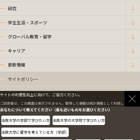
研究
学生生活・スポーツ
グローバル教育・留学
キャリア
更新情報
サイトポリシー
プライバシーポリシー
サイトの利便性向上に向けて、ご協力ください。
ご回答後は、この画面は表示されません。取得した情報は統計情報として利用します。
情報公開
あなたについて教えてください（最も近いものをお選びください）
法政大学の学部で学びたい方
法政大学の大学院で学びたい方
採用情報
法政大学に留学を考えている方（学部）
教職員の方へ