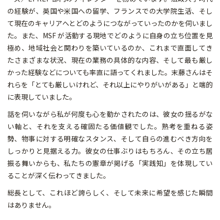
の経験が、英国や米国への留学、フランスでの大学院生活、そし
て現在のキャリアへとどのようにつながっていったのかを伺いまし
た。また、MSF が活動する現地でどのように自身の立ち位置を見
極め、地域社会と関わりを築いているのか、これまで直面してき
たさまざまな状況、現在の業務の具体的な内容、そして最も厳し
かった経験などについても率直に語ってくれました。末藤さんはそ
れらを「とても厳しいけれど、それ以上にやりがいがある」と端的
に表現していました。
話を伺いながら私が何度も心を動かされたのは、彼女の揺るがな
い軸と、それを支える確固たる価値観でした。熟考を重ねる姿
勢、物事に対する明確なスタンス、そして自らの進むべき方向を
しっかりと見据える力。彼女の仕事ぶりはもちろん、その立ち居
振る舞いからも、私たちの憲章が掲げる「実践知」を体現してい
ることが深く伝わってきました。
総長として、これほど誇らしく、そして未来に希望を感じた瞬間
はありません。