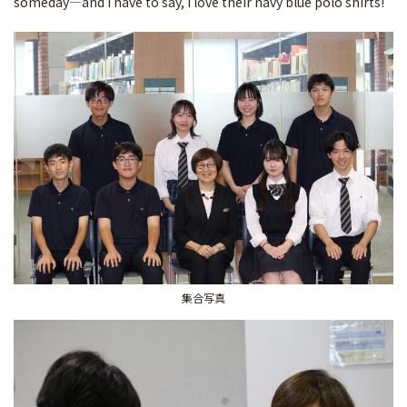
someday—and I have to say, I love their navy blue polo shirts!
集合写真