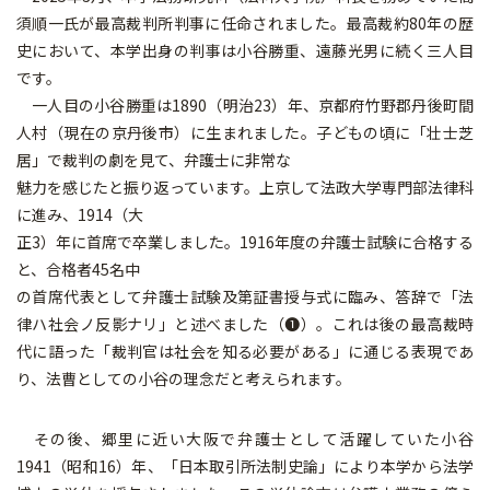
須順一氏が最高裁判所判事に任命されました。最高裁約80年の歴
史において、本学出身の判事は小谷勝重、遠藤光男に続く三人目
です。
一人目の小谷勝重は1890（明治23）年、京都府竹野郡丹後町間
人村（現在の京丹後市）に生まれました。子どもの頃に「壮士芝
居」で裁判の劇を見て、弁護士に非常な
魅力を感じたと振り返っています。上京して法政大学専門部法律科
に進み、1914（大
正3）年に首席で卒業しました。1916年度の弁護士試験に合格する
と、合格者45名中
の首席代表として弁護士試験及第証書授与式に臨み、答辞で「法
律ハ社会ノ反影ナリ」と述べました（❶）。これは後の最高裁時
代に語った「裁判官は社会を知る必要がある」に通じる表現であ
り、法曹としての小谷の理念だと考えられます。
その後、郷里に近い大阪で弁護士として活躍していた小谷
1941（昭和16）年、「日本取引所法制史論」により本学から法学