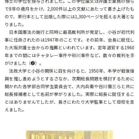
博士の学位を授与されました。この学位論文は弁護士業務の傍ら
で8年の歳月をかけ、2,000件以上の文献にあたって書き上げたも
ので、単行本として出版した際には1,300ページを超える大著とな
りました。
日本国憲法の施行と同時に最高裁判所が発足し、小谷が初代判
事に任命されたのは1947年のことです。その前年、会長に就任し
た大阪弁護士会からの推薦といわれています。定年退官する1960
年までの間にはチャタレー事件や砂川事件など、数々の裁判を手
がけました（❷）。
法政大学と小谷の関係に目を向けると、1950年、本学が戦後復
興を推し進めようとするさなか、次期総長問題を検討するために
開かれた各学部合同学生委員会で、大内兵衛や谷川徹三らと共に
総長候補者として名前が挙がりました。実際に総長に就任するこ
とはありませんでしたが、長きにわたり大学監事として母校を支
えました。