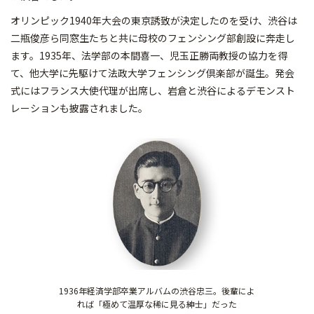
オリンピック1940年大会の東京誘致が決定したのを受け、渋谷は
二瓶俊彦ら同窓生たちと共に母校のフェンシング部創設に奔走し
ます。1935年、法学部の本間喜一、児玉正勝両教授の協力を得
て、他大学に先駆けて法政大学フェンシング倶楽部が誕生。発会
式にはフランス大使代理が出席し、岩倉と渋谷によるデモンスト
レーションも披露されました。
1936年経済学部卒業アルバムの渋谷忠三。後輩によ
れば「極めて温厚な稀に見る紳士」だった