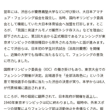
翌年には、渋谷らが慶應義塾大学などに呼び掛け、大日本アマチ
ュア・フェンシング協会を設立し、当時、国内オリンピック委員
会として機能していた大日本体育協会へ加盟を打診します。とこ
ろが、「我国ニ剣道ナルモノガ厳然トシテ存スル」などを理由に
却下された上に、第1回大会から正式種目であるフェンシングが東
京オリンピックの競技種目から除外される方向へと話が進みます。
そこで渋谷らは、日本初の学生対抗試合（法政対慶應）を開催
し、近隣の大学でも指導に当たるなどして、フェンシングの普及
に尽力しました。
国際オリンピック委員会（IOC）の働き掛けもあり、東京大会での
フェンシング開催が決定。出場選手を「全部法政色に」という決
意で現役選手の指導に当たった渋谷の決意が実り、本学からは6人
が代表候補に選出されます。
ところが、時の戦局に翻弄されて、日本政府が開催を返上し、
1940年東京オリンピックは幻に終わりました。戦時中、外来スポ
ーツの排撃によりフェンシング部は活動休止を余儀なくされ、戦