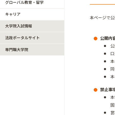
グローバル教育・留学
キャリア
本ページで公
大学院入試情報
法政ポータルサイト
公開内
公
専門職大学院
口
本
同
本
禁止事
本
固
営