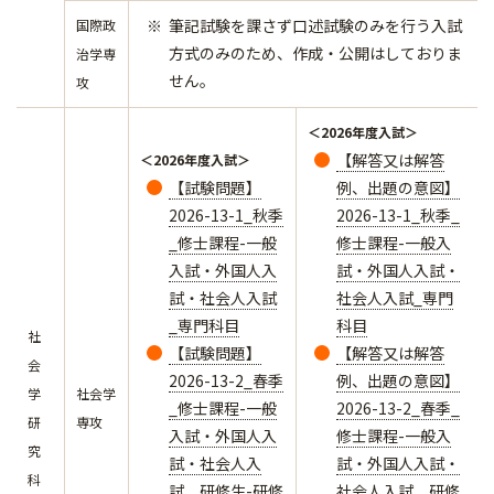
筆記試験を課さず口述試験のみを行う入試
国際政
方式のみのため、作成・公開はしておりま
治学専
せん。
攻
＜2026年度入試＞
【解答又は解答
＜2026年度入試＞
【試験問題】
例、出題の意図】
2026-13-1_秋季
2026-13-1_秋季_
_修士課程-一般
修士課程-一般入
入試・外国人入
試・外国人入試・
試・社会人入試
社会人入試_専門
_専門科目
科目
社
【試験問題】
【解答又は解答
会
2026-13-2_春季
例、出題の意図】
学
社会学
_修士課程-一般
2026-13-2_春季_
研
専攻
入試・外国人入
修士課程-一般入
究
試・社会人入
試・外国人入試・
科
試、研修生-研修
社会人入試、研修