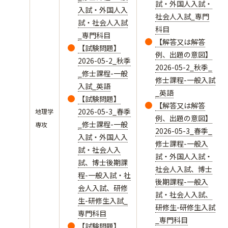
試・外国人入試・
入試・外国人入
社会人入試_専門
試・社会人入試
科目
_専門科目
【解答又は解答
【試験問題】
例、出題の意図】
2026-05-2_秋季
2026-05-2_秋季_
_修士課程-一般
修士課程-一般入試
入試_英語
_英語
【試験問題】
【解答又は解答
2026-05-3_春季
地理学
例、出題の意図】
_修士課程-一般
専攻
2026-05-3_春季_
入試・外国人入
修士課程-一般入
試・社会人入
試・外国人入試・
試、博士後期課
社会人入試、博士
程-一般入試・社
後期課程-一般入
会人入試、研修
試・社会人入試、
生-研修生入試_
研修生-研修生入試
専門科目
_専門科目
【試験問題】