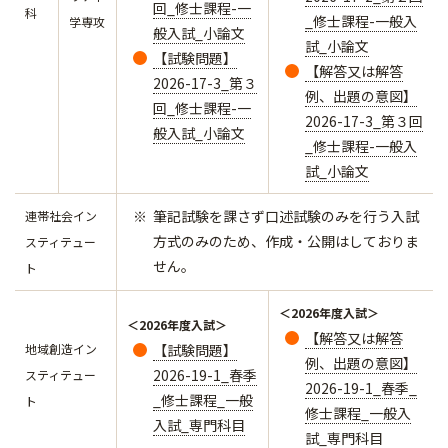
回_修士課程-一
科
_修士課程-一般入
学専攻
般入試_小論文
試_小論文
【試験問題】
【解答又は解答
2026-17-3_第３
例、出題の意図】
回_修士課程-一
2026-17-3_第３回
般入試_小論文
_修士課程-一般入
試_小論文
筆記試験を課さず口述試験のみを行う入試
連帯社会イン
方式のみのため、作成・公開はしておりま
スティテュー
せん。
ト
＜2026年度入試＞
＜2026年度入試＞
【解答又は解答
地域創造イン
【試験問題】
例、出題の意図】
2026-19-1_春季
スティテュー
2026-19-1_春季_
_修士課程_一般
ト
修士課程_一般入
入試_専門科目
試_専門科目