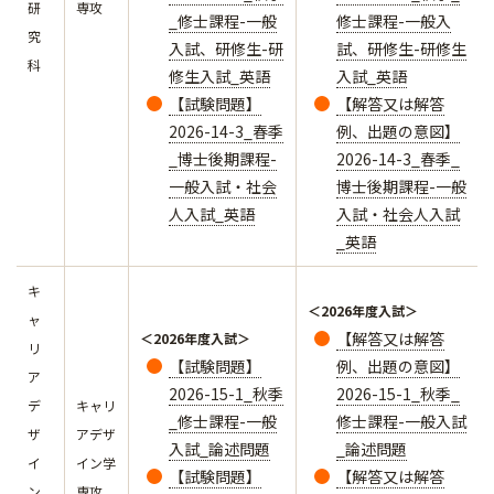
研
専攻
_修士課程-一般
修士課程-一般入
究
入試、研修生-研
試、研修生-研修生
科
修生入試_英語
入試_英語
【試験問題】
【解答又は解答
2026-14-3_春季
例、出題の意図】
_博士後期課程-
2026-14-3_春季_
一般入試・社会
博士後期課程-一般
人入試_英語
入試・社会人入試
_英語
キ
＜2026年度入試＞
ャ
【解答又は解答
＜2026年度入試＞
リ
【試験問題】
例、出題の意図】
ア
2026-15-1_秋季
2026-15-1_秋季_
デ
キャリ
_修士課程-一般
修士課程-一般入試
ザ
アデザ
入試_論述問題
_論述問題
イ
イン学
【試験問題】
【解答又は解答
ン
専攻