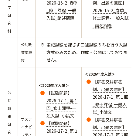
2026-15-2_春季
例、出題の意図】
学
_修士課程-一般
2026-15-2_春季_
研
入試_論述問題
修士課程-一般入試
究
_論述問題
科
筆記試験を課さず口述試験のみを行う入試
公共政
方式のみのため、作成・公開はしておりま
策学専
せん。
攻
＜2026年度入試＞
【解答又は解答
＜2026年度入試＞
例、出題の意図】
公
【試験問題】
2026-17-1_第１回
2026-17-1_第１
共
_修士課程-一般入
回_修士課程-一
政
試_小論文
般入試_小論文
策
サステ
【解答又は解答
【試験問題】
研
イナビ
例、出題の意図】
2026-17-2_第２
究
2026-17-2_第２回
リティ