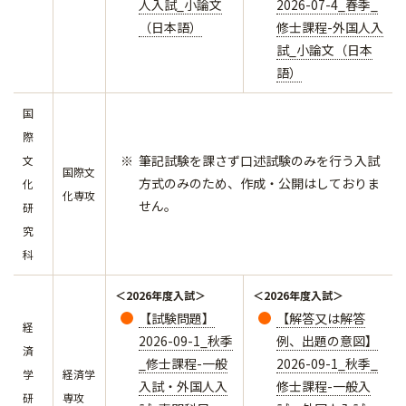
人入試_小論文
2026-07-4_春季_
（日本語）
修士課程-外国人入
試_小論文（日本
語）
国
際
筆記試験を課さず口述試験のみを行う入試
文
国際文
方式のみのため、作成・公開はしておりま
化
化専攻
せん。
研
究
科
＜2026年度入試＞
＜2026年度入試＞
【試験問題】
【解答又は解答
経
2026-09-1_秋季
例、出題の意図】
済
_修士課程-一般
2026-09-1_秋季_
学
経済学
入試・外国人入
修士課程-一般入
研
専攻