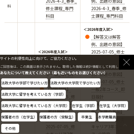
2026-4-3_春季_
例、出題の意図】
科
修士課程_専門
2026-4-3_春季_修
科目
士課程_専門科目
＜2026年度入試＞
【解答又は解答
例、出題の意図】
2025-07-05_修士
＜2026年度入試＞
サイトの利便性向上に向けて、ご協力ください。
【試験問題】
一般_専門科目
2025-07-05_修
【解答又は解答
ご回答後は、この画面は表示されません。取得した情報は統計情報として利用します。
あなたについて教えてください（最も近いものをお選びください）
士一般_専門科
例、出題の意図】
目
2025-07-05_修士
法政大学の学部で学びたい方
法政大学の大学院で学びたい方
【試験問題】
一般2年コース_即
法政大学に留学を考えている方（学部）
2025-07-05_修
日設計
士一般2年コース
【解答又は解答
法政大学に留学を考えている方（大学院）
在学生（学部）
在学生（大学院）
_即日設計
例、出題の意図】
保護者の方（在学生）
保護者の方（受験生）
卒業生
本学教職員
【試験問題】
2025-07-05_修士
2025-07-05_修
キャリア3年コー
その他