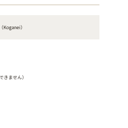
on（Koganei）
できません）