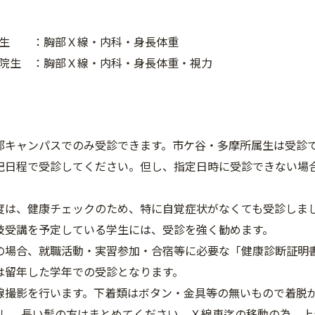
年生 ：胸部Ｘ線・内科・身長体重
院生 ：胸部Ｘ線・内科・身長体重・視力
部キャンパスでのみ受診できます。市ケ谷・多摩所属生は受診
記日程で受診してください。但し、指定日時に受診できない場
度は、健康チェックのため、特に自覚症状がなくても受診しま
技受講を予定している学生には、受診を強く勧めます。
の場合、就職活動・実習参加・合宿等に必要な「健康診断証明
は留年した学年での受診となります。
線撮影を行います。下着類はボタン・金具等の無いもので着脱
し、長い髪の方はまとめてください。Ｘ線車迄の移動の為、上