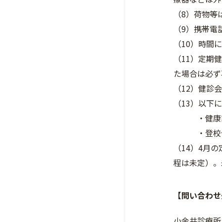
（8）荷物等
（9）携帯電
（10）時間
（11）定期
た場合は必ず
（12）健診
（13）以下
・健康診断
・登校停止
（14）4月
程は未定）。
【問い合わせ
小金井診療所（T