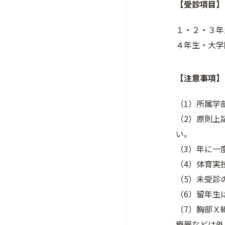
【受診項目】
１・２・３
４年生・大学
【注意事項】
（1）所属学
（2）原則上
い。
（3）年に一
（4）体育実
（5）未受診
（6）留年生
（7）胸部Ｘ
療器などは外