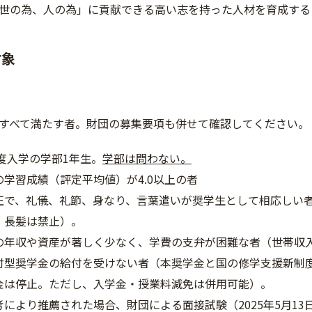
世の為、人の為」に貢献できる高い志を持った人材を育成する
対象
すべて満たす者。財団の募集要項も併せて確認してください。
年度入学の学部1年生。
学部は問わない。
の学習成績（評定平均値）が4.0以上の者
正で、礼儀、礼節、身なり、言葉遣いが奨学生として相応しい
・長髪は禁止）。
の年収や資産が著しく少なく、学費の支弁が困難な者（世帯収入
付型奨学金の給付を受けない者（本奨学金と国の修学支援新制
金は停止。ただし、入学金・授業料減免は併用可能）。
考により推薦された場合、財団による面接試験（2025年5月1