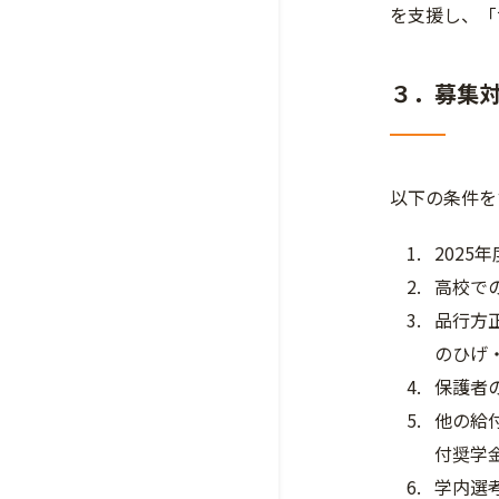
を支援し、「
３．募集
以下の条件を
2025
高校で
品行方
のひげ
保護者
他の給
付奨学
学内選