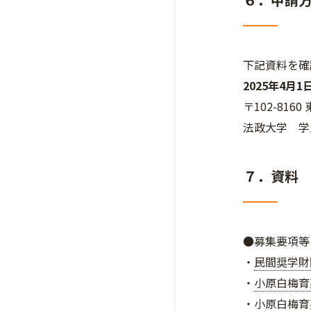
下記資料を確
2025
年
4
月
1
〒102-816
法政大学 学
７．資料
●募集要項等
・
民間奨学財
・
小原白梅育
・
小原白梅育