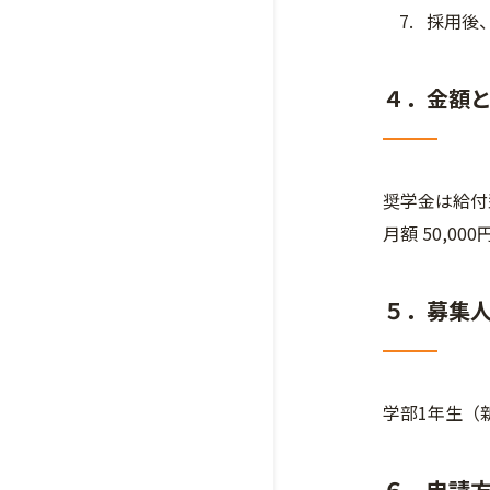
採用後
４．金額
奨学金は給付
月額 50,0
５．募集
学部1年生（
６．申請