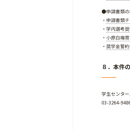
●申請書類の
・
申請書類チ
・
学内選考奨
・
小原白梅育
・
奨学金誓約
８．本件
学生センター
03-3264-948