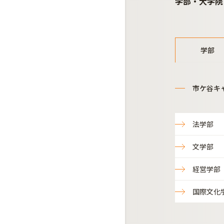
学部・大学院
学部
市ケ谷キ
法学部
文学部
経営学部
国際文化