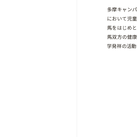
多摩キャン
において児
馬をはじめ
馬双方の健
学発祥の活動