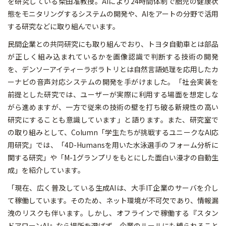
を研究している柴田准教授。AIにより24時間体制で胎児の健康状
態をモニタリングするシステムの開発や、AIをアートの分野で活用
する研究などに取り組んでいます。
民間企業との共同研究にも取り組んでおり、トヨタ自動車とは部品
が正しく組み込まれているかを画像認識で判断する技術の開発
を、デンソーアイティーラボラトリとは自然言語処理を応用したカ
ーナビの音声対応システムの開発を手がけました。「社会実装を
前提とした研究では、ユーザーが実際に利用する場面を想定しな
がら進めますが、一方で従来の技術の壁を打ち破る新規性の高い
研究にすることも意識しています」と語ります。また、研究室で
の取り組みとして、Column「学生たちが挑戦するユニークなAI応
用研究」では、「4D-Humansを用いた水泳選手のフォーム分析に
関する研究」や「M-1グランプリをもとにした面白い漫才の自動生
成」を紹介しています。
「現在、広く普及している生成AIは、大手IT企業のサーバを介し
て稼働しています。そのため、ネット環境が不可欠であり、情報漏
洩のリスクも伴います。しかし、オフラインで稼働する『スタン
ドアローンAI』なら場所を選ばず、企業のルールにも縛られること