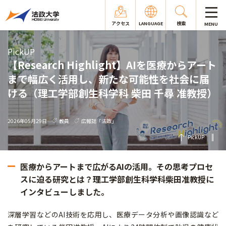
アクセス
LANGUAGE
検索
MENU
PickUP
【Research Highlight】AIを医療からアート
まで幅広く活用し、新たな可能性を社会に届
ける（理工学部創生科学科 柴田 千尋 准教授）
2026年05月29日
教員
広報誌「法政」
PickUP
医療からアートまで広がるAIの活用。その思考プロセ
スに迫る研究とは？理工学部創生科学科柴田准教授に
インタビューしました。
深層学習などのAI技術を応用し、医療データ分析や画像認識など