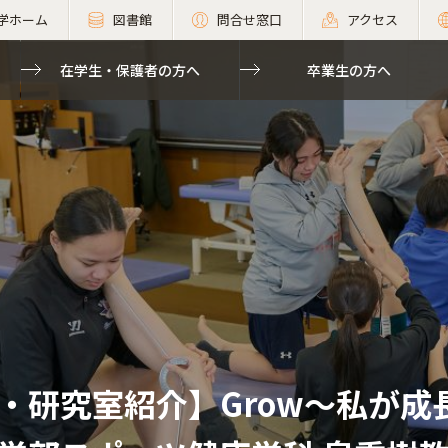
学ホーム
図書館
問合せ窓口
アクセス
在学生・保護者の方へ
卒業生の方へ
・研究室紹介】Grow～私が