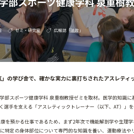
学部スポーツ健康学科 泉重樹
日
ゼミ・研究室
広報誌「法政」
気」の学び舎で、確かな実力に裏打ちされたアスレティ
学部スポーツ健康学科 泉重樹教授ゼミを取材。医学的知識に
く選手を支える「アスレティックトレーナー（以下、AT）」
健康を預かる仕事であるため、まず2年次で機能解剖学や生理
に特定の身体部位について専門的な知識を養い、運動療法や