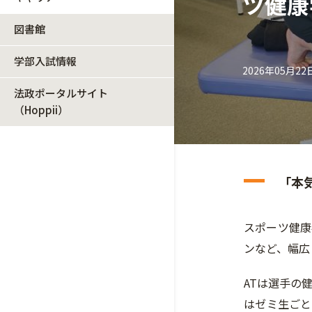
ツ健康
図書館
学部入試情報
2026年05月22
法政ポータルサイト
（Hoppii）
「本
スポーツ健康
ンなど、幅広
ATは選手の
はゼミ生ごと