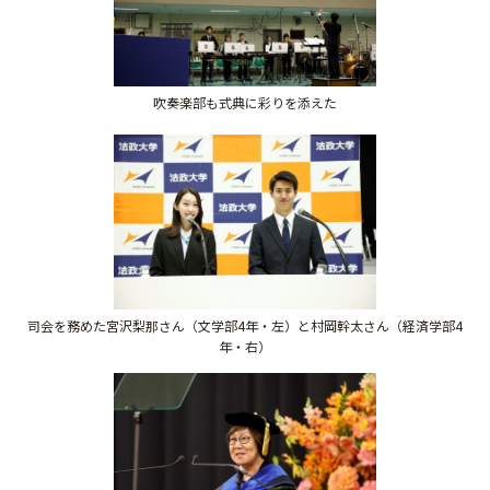
吹奏楽部も式典に彩りを添えた
司会を務めた宮沢梨那さん（文学部4年・左）と村岡幹太さん（経済学部4
年・右）