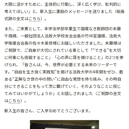
大限に活かすために、主体的に行動し、深く広く学び、批判的に
考えてほしい」と、新入生に激励のメッセージを送りました（総長
式辞の全文は
こちら
）。
また、ご来賓として、本学法学部卒業生で国境なき医師団の末藤
千翔様、一般社団法人法政大学校友会会長の竹中宣雄様、法政大
学後援会会長の佐々木英世様にお越しいただきました。末藤様は
ご祝辞で、ご自身が大切にされている事として「“できる”を大切
に何事にも挑戦すること」「心の声に耳を傾けること」の2つを挙
げられ、「皆さんは、今、世界が必要とする未来のリーダーで
す。“自由を生き抜く実践知”を掲げる法政大学の4年間をぜひ、数
ある“正解なき世の中の問い”に自由な発想を持ち挑み、その時自
分にできることをもって次に繋げていく、そのようなことに投じ
てみてはいかがでしょうか」とお話しされました（ご祝辞の全文
は
こちら
）。
新入生の皆さん、ご入学おめでとうございます。