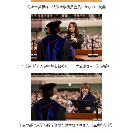
佐々木英世様（法政大学後援会長）からのご祝辞
午前の部で入学の辞を務めたミーナ恵凛さん（法学部）
午後の部で入学の辞を務めた鈴木萌々華さん（生命科学部）