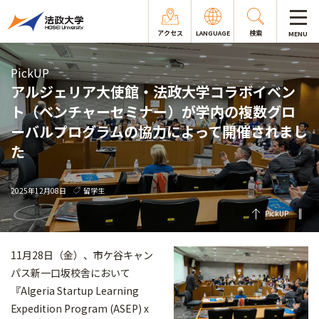
アクセス
LANGUAGE
検索
MENU
PickUP
アルジェリア大使館・法政大学コラボイベン
ト（ベンチャーセミナー）が学内の複数グロ
ーバルプログラムの協力によって開催されまし
た
2025年12月08日
留学生
PickUP
11月28日（金）、市ケ谷キャン
パス新一口坂校舎において
『Algeria Startup Learning
Expedition Program (ASEP) x