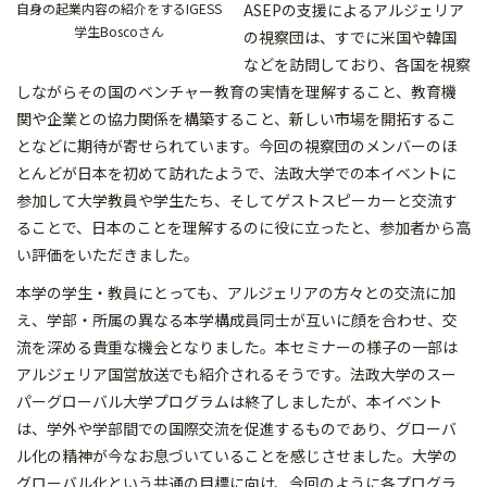
ASEPの支援によるアルジェリア
自身の起業内容の紹介をするIGESS
学生Boscoさん
の視察団は、すでに米国や韓国
などを訪問しており、各国を視察
しながらその国のベンチャー教育の実情を理解すること、教育機
関や企業との協力関係を構築すること、新しい市場を開拓するこ
となどに期待が寄せられています。今回の視察団のメンバーのほ
とんどが日本を初めて訪れたようで、法政大学での本イベントに
参加して大学教員や学生たち、そしてゲストスピーカーと交流す
ることで、日本のことを理解するのに役に立ったと、参加者から高
い評価をいただきました。
本学の学生・教員にとっても、アルジェリアの方々との交流に加
え、学部・所属の異なる本学構成員同士が互いに顔を合わせ、交
流を深める貴重な機会となりました。本セミナーの様子の一部は
アルジェリア国営放送でも紹介されるそうです。法政大学のスー
パーグローバル大学プログラムは終了しましたが、本イベント
は、学外や学部間での国際交流を促進するものであり、グローバ
ル化の精神が今なお息づいていることを感じさせました。大学の
グローバル化という共通の目標に向け、今回のように各プログラ