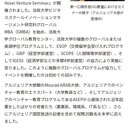
Hosei Venture Seminar』が開
新一口坂校舎101教室におけるセミ
催されました。法政大学ビジネ
ナーの様子（アルジェリア大使が
ススクールイノベーションマネ
登壇中）
ージメント研究科グローバル
MBA（GMBA）を始め、法政大
学グローバル教育センター、法政大学の複数のグローバルまたは
英語学位プログラムとして、ESOP（交換留学生受け入れプログラ
ム）、GBP（経営学部運営）、SCOPE（人間環境学部運営）、そ
してIGESS（経済学部などの多摩4学部運営）の協力により実施に
至りました。このように複数のグローバルプログラムが協力して
イベントを開催したのは初めての試みです。
アルジェリア大使館のMourad ARAB大使、アルジェリアでのベン
チャー教育のエクスパート（大学教員など）、そしてアルジェリ
アのベンチャー教育プログラムであるASEPから選抜された近年起
業をしたばかりの若者たち（農業系、環境系、IT系など）、さら
にアルジェリア国営放送の記者を含めて総勢20数名を本学に迎え
ました。