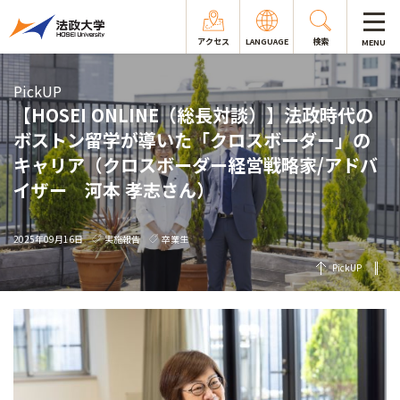
アクセス
LANGUAGE
検索
MENU
PickUP
【HOSEI ONLINE（総長対談）】法政時代の
ボストン留学が導いた「クロスボーダー」の
キャリア（クロスボーダー経営戦略家/アドバ
イザー 河本 孝志さん）
2025年09月16日
実施報告
卒業生
PickUP