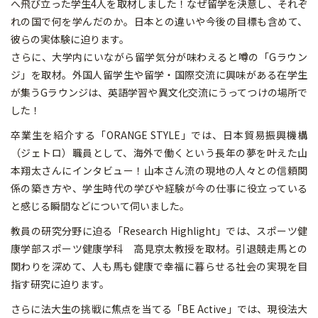
へ飛び立った学生4人を取材しました！なぜ留学を決意し、それぞ
れの国で何を学んだのか。日本との違いや今後の目標も含めて、
彼らの実体験に迫ります。
さらに、大学内にいながら留学気分が味わえると噂の「Gラウン
ジ」を取材。外国人留学生や留学・国際交流に興味がある在学生
が集うGラウンジは、英語学習や異文化交流にうってつけの場所で
した！
卒業生を紹介する「ORANGE STYLE」では、日本貿易振興機構
（ジェトロ）職員として、海外で働くという長年の夢を叶えた山
本翔太さんにインタビュー！山本さん流の現地の人々との信頼関
係の築き方や、学生時代の学びや経験が今の仕事に役立っている
と感じる瞬間などについて伺いました。
教員の研究分野に迫る「Research Highlight」では、スポーツ健
康学部スポーツ健康学科 高見京太教授を取材。引退競走馬との
関わりを深めて、人も馬も健康で幸福に暮らせる社会の実現を目
指す研究に迫ります。
さらに法大生の挑戦に焦点を当てる「BE Active」では、現役法大