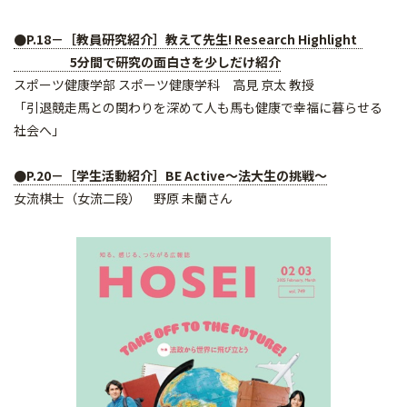
●P.18－［教員研究紹介］教えて先生! Research Highlight
5分間で研究の面白さを少しだけ紹介
スポーツ健康学部 スポーツ健康学科 高見 京太 教授
「引退競走馬との関わりを深めて人も馬も健康で幸福に暮らせる
社会へ」
●P.20－［学生活動紹介］BE Active～法大生の挑戦～
女流棋士（女流二段） 野原 未蘭さん