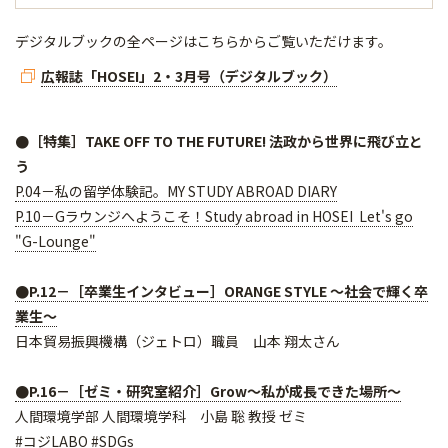
デジタルブックの全ページはこちらからご覧いただけます。
広報誌「HOSEI」2・3月号（デジタルブック）
●［特集］TAKE OFF TO THE FUTURE! 法政から世界に飛び立と
う
P.04－私の留学体験記。MY STUDY ABROAD DIARY
P.10－Gラウンジへようこそ！Study abroad in HOSEI Let's go
"G-Lounge"
●P.12－［卒業生インタビュー］ORANGE STYLE ～社会で輝く卒
業生～
日本貿易振興機構（ジェトロ）職員 山本 翔太さん
●P.16－［ゼミ・研究室紹介］Grow～私が成長できた場所～
人間環境学部 人間環境学科 小島 聡 教授 ゼミ
#コジLABO #SDGs