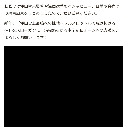
動画では坪田智夫監督や注目選手のインタビュー、日常や合宿で
の練習風景をまとめましたので、ぜひご覧ください。
新年、「坪田史上最強への挑戦～フルスロットルで駆け抜けろ
～」をスローガンに、箱根路を走る本学駅伝チームへの応援を、
よろしくお願いします！