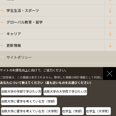
学生生活・スポーツ
グローバル教育・留学
キャリア
更新情報
サイトポリシー
プライバシーポリシー
サイトの利便性向上に向けて、ご協力ください。
ご回答後は、この画面は表示されません。取得した情報は統計情報として利用します。
情報公開
あなたについて教えてください（最も近いものをお選びください）
法政大学の学部で学びたい方
法政大学の大学院で学びたい方
採用情報
法政大学に留学を考えている方（学部）
教職員の方へ
法政大学に留学を考えている方（大学院）
在学生（学部）
在学生（大学院）