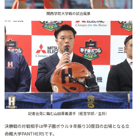
関西学院大学戦の試合風景
記者会見に臨む山田晋義選手（経営学部／主将）
決勝戦の対戦相手は甲子園ボウル９年振り10度目の出場となる立
命館大学PANTHERSです。