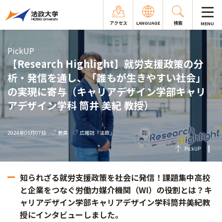
アクセス
LANGUAGE
検索
MENU
PickUP
【Research Highlight】就労支援政策の分
析・発信を通し、「誰もが生きやすい社会」
の実現に寄与（キャリアデザイン学部キャリ
アデザイン学科 筒井 美紀 教授）
2024年06月07日
教員
広報誌「法政」
PickUP
知られざる就労支援政策を社会に発信！課題集中高校
と企業をつなぐ労働力媒介機関（WI）の役割とは？キ
ャリアデザイン学部キャリアデザイン学科筒井美紀教
授にインタビューしました。