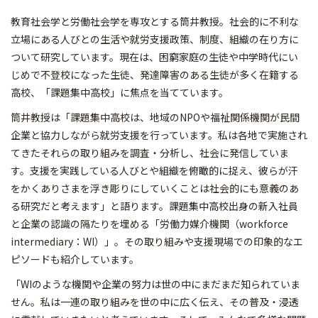
教育社会学と労働社会学を専攻とする筒井教授。社会的に不利な
立場にある人びとの生活や就労支援政策、制度、組織の在り方に
ついて研究しています。現在は、困窮家庭の生徒や中学時代にい
じめで不登校になった生徒、発達障害のある生徒が多く在籍する
高校、「課題集中高校」に焦点を当てています。
筒井教授は「課題集中高校は、地域のNPOや福祉関係機関が民間
企業と協力しながら就労支援を行っています。私は各地で実施され
てきたそれらの取り組みを調査・分析し、社会に発信していま
す。支援を実践している人びとや組織を俯瞰的に捉え、彼らが汗
をかくありさまを浮き彫りにしていくことは社会的にも意義のあ
る研究だと考えます」と語ります。課題集中高校出身の新入社員
と企業の認識の隔たりを埋める「労働力媒介機関（workforce
intermediary：WI）」。その取り組みや支援現場での印象的なエ
ピソードも紹介しています。
「WIのような機関や企業の努力は世の中にまだまだ知られていま
せん。私は一連の取り組みを世の中に広く伝え、その普及・浸透