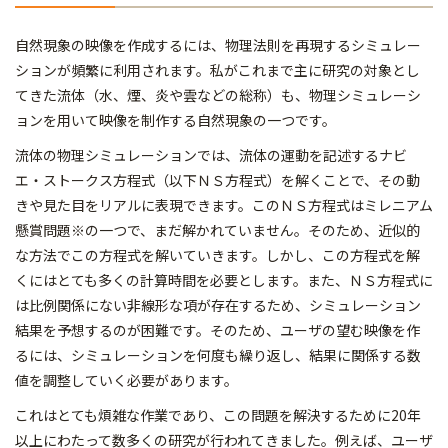
自然現象の映像を作成するには、物理法則を再現するシミュレー
ションが頻繁に利用されます。私がこれまで主に研究の対象とし
てきた流体（水、煙、炎や雲などの総称）も、物理シミュレーシ
ョンを用いて映像を制作する自然現象の一つです。
流体の物理シミュレーションでは、流体の運動を記述するナビ
エ・ストークス方程式（以下ＮＳ方程式）を解くことで、その動
きや見た目をリアルに表現できます。このＮＳ方程式はミレニアム
懸賞問題※の一つで、まだ解かれていません。そのため、近似的
な方法でこの方程式を解いていきます。しかし、この方程式を解
くにはとても多くの計算時間を必要とします。また、ＮＳ方程式に
は比例関係にない非線形な項が存在するため、シミュレーション
結果を予想するのが困難です。そのため、ユーザの望む映像を作
るには、シミュレーションを何度も繰り返し、結果に関係する数
値を調整していく必要があります。
これはとても煩雑な作業であり、この問題を解決するために20年
以上にわたって数多くの研究が行われてきました。例えば、ユーザ