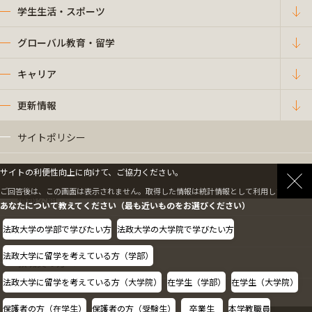
学生生活・スポーツ
グローバル教育・留学
キャリア
更新情報
サイトポリシー
プライバシーポリシー
サイトの利便性向上に向けて、ご協力ください。
ご回答後は、この画面は表示されません。取得した情報は統計情報として利用します。
情報公開
あなたについて教えてください（最も近いものをお選びください）
法政大学の学部で学びたい方
法政大学の大学院で学びたい方
採用情報
法政大学に留学を考えている方（学部）
教職員の方へ
法政大学に留学を考えている方（大学院）
在学生（学部）
在学生（大学院）
保護者の方（在学生）
保護者の方（受験生）
卒業生
本学教職員