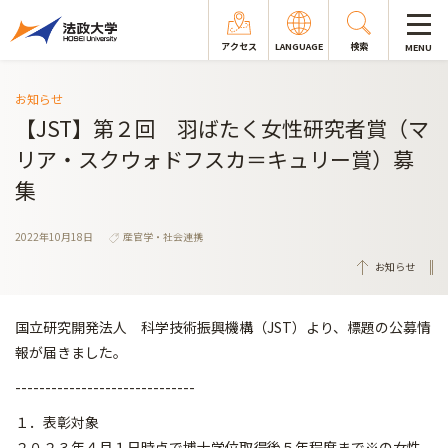
アクセス
LANGUAGE
検索
MENU
お知らせ
【JST】第２回 羽ばたく女性研究者賞（マ
リア・スクウォドフスカ＝キュリー賞）募
集
2022年10月18日
産官学・社会連携
お知らせ
国立研究開発法人 科学技術振興機構（JST）より、標題の公募情
報が届きました。
------------------------------
１．表彰対象
２０２３年４月１日時点で博士学位取得後５年程度まで※の女性