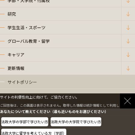
学部・大学院・付属校
研究
学生生活・スポーツ
グローバル教育・留学
キャリア
更新情報
サイトポリシー
プライバシーポリシー
サイトの利便性向上に向けて、ご協力ください。
ご回答後は、この画面は表示されません。取得した情報は統計情報として利用します。
情報公開
あなたについて教えてください（最も近いものをお選びください）
法政大学の学部で学びたい方
法政大学の大学院で学びたい方
採用情報
法政大学に留学を考えている方（学部）