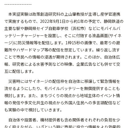
----------------
本実証実験は政策創造研究科の上山肇教授が主導し産学官連携
で実施するもので、2022年9月1日から約1年の予定で、静岡鉄道の
主要な駅や静岡県セイブ自動車学校（浜松市）などにモバイルバ
ッテリーチャージャーを設置し、そこに付随する液晶画面(サイネ
ージ)に防災情報等を配信します。1枠15秒の画像で、最寄りの避
難所やハザードマップ等の配信を想定しています。繰り返し流す
ことで市民への情報の浸透が期待されます。このほか、自治体広
報、研究者による水害予測などの映像、企業広告なども併せて交
互に配信します。
災害時にはサイネージの配信枠を自治体に移譲して緊急情報を
流せるようにしたり、モバイルバッテリーを無償提供することも
検討します。また、まちづくりの視点から地域主体のイベント情
報の発信や多文化共生の視点から外国人住民への多言語配信など
も実験の中で検討していきます。
自治体や設置者、機材提供者も含め関係者それぞれの負担を少
なく抑えながら、いざという時に市民に役立つ情報をより効果的