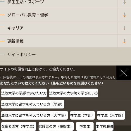
学生生活・スポーツ
グローバル教育・留学
キャリア
更新情報
サイトポリシー
プライバシーポリシー
サイトの利便性向上に向けて、ご協力ください。
ご回答後は、この画面は表示されません。取得した情報は統計情報として利用します。
情報公開
あなたについて教えてください（最も近いものをお選びください）
法政大学の学部で学びたい方
法政大学の大学院で学びたい方
採用情報
法政大学に留学を考えている方（学部）
教職員の方へ
法政大学に留学を考えている方（大学院）
在学生（学部）
在学生（大学院）
保護者の方（在学生）
保護者の方（受験生）
卒業生
本学教職員
Copyright © Hosei University. All rights reserved.