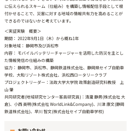
に伝えられるスキーム（仕組み）を構築し情報配信手段として根
付かせることで、災害に対する地域の情報共有力を高めることが
できるのではないかと考えています。
＜実証実験 概要＞
期間： 2022年9月1日（木）から概ね1年
対象地域： 静岡市及び浜松市
内容： モバイルバッテリーチャージャーを活用した防災を主とし
た情報発信の仕組みの構築
協力： 静岡市、浜松市、静岡鉄道株式会社、静岡県セイブ自動車
学校、大和リゾート株式会社、浜松西ロータリークラブ
プロジェクトリーダー：法政大学大学院 政策創造研究科教授 上
山 肇
共同研究者(地域研究センター客員研究員)：清瀧 静男(株式会社 大
倉)、小西 英明(株式会社 WorldLink&Company)、川津 康文(静岡
鉄道株式会社)、早川 智文(株式会社セイブ自動車学校)
お問い合わせ