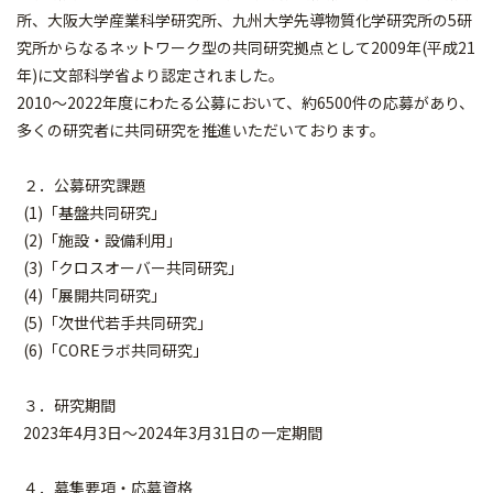
所、⼤阪⼤学産
業科学研究所、九州⼤学先導物質化学研究所の5研
究所からなるネットワーク型の
共同研究拠点として2009年(平成21
年)に⽂部科学省より認定されました。
2010～2022年度にわたる公募において、約6500件の応
募があり、
多くの研究者に共同研究を推進いただいております。
２．公募研究課題
(1)「基盤共同研究」
(2)「施設・設備利用」
(3)「クロスオーバー共同研究」
(4)「展開共同研究」
(5)「次世代若⼿共同研究」
(6)「COREラボ共同研究」
３．研究期間
2023年4⽉3⽇〜2024年3⽉31⽇の⼀定期間
４．募集要項・応募資格