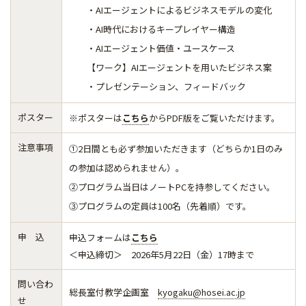
・AIエージェントによるビジネスモデルの変化
・AI時代におけるキープレイヤー構造
・AIエージェント価値・ユースケース
【ワーク】AIエージェントを用いたビジネス案
・プレゼンテーション、フィードバック
ポスター
※ポスターは
こちら
からPDF版をご覧いただけ
ます。
注意事項
①2日間とも必ず参加いただきます（
どちらか1日のみ
の参加は認められません）。
②プログラム当日はノートPCを持参してください。
③プログラムの定員は100名（先着順）です。
申 込
申込フォームは
こちら
＜申込締切＞ 2026年5月22日（金）17時まで
問い合わ
総長室付教学企画室
kyogaku@hosei.ac.jp
せ