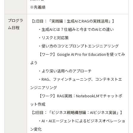
※先着順
プログラ
【1日目：「実践編：生成AIとRAGの実践活用」】
ム日程
・生成AIとは？仕組みと今までのAIとの違い
・リスクと対応策
・使い方のコツとプロンプトエンジニアリング
【ワーク】Google AI Pro for Educationを使ってみ
よう
・より深い活用へのアプローチ
・RAG、ファインチューニング、コンテキストエ
ンジニアリング
【ワーク】RAG実践：
NotebookLMでチャットポ
ット作成
【2日目：「ビジネス戦略構想編：AIビジネス実装」】
・AI・AIエージェントによるビジネスオペレーショ
ン変化