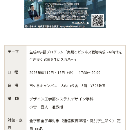
テーマ
生成AI学習プログラム「実践とビジネス戦略構想～
AI時代を
生き抜く武器を手に入れろ～」
日 程
2026年6月12日・19日（金） 17:30～20:00
会 場
市ケ谷キャンパス 大内山校舎 5階 Y506教室
講 師
デザイン工学部システムデザイン学科
小宮 昌人 准教授
対象・定
全学部全学年対象（通信教育課程・特別学生除く） 定
員
員100名