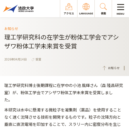
アクセス
LANGUAGE
検索
MENU
お知らせ
理工学研究科の在学生が粉体工学会でアシ
ザワ粉体工学未来賞を受賞
2026年04月14日
受賞
お知らせ
理工学研究科博士後期課程に在学中の小池 風輝さん（森 隆昌研究
室）が、粉体工学会でアシザワ粉体工学未来賞を受賞しまし
た。
本研究は水中に懸濁する微粒子を凝集剤（薬品）を使用すること
な
く速く沈降させる技術を開発するものです。粒子の沈降方向と
垂直
に直流電場を印加することで、スラリー内に密度分布を生じ