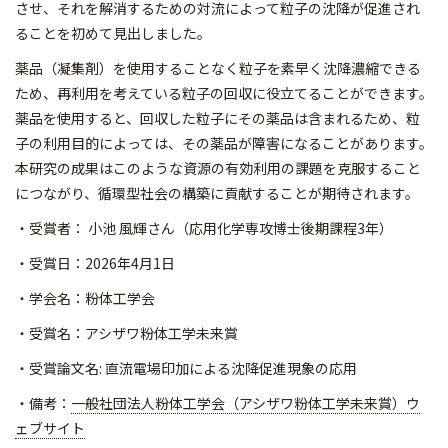
させ、
それを解消するための対流によって粒子の沈降が促進され
ることを
初めて見出しました。
薬品（凝集剤）を使用することなく粒子を素早く沈降濃縮できる
た
め、再利用を考えている粒子の回収に役立てることができます。
薬
品を使用すると、回収した粒子にその薬品は含まれるため、粒
子の
利用目的によっては、その薬品が障害になることがあります。
本研
究の成果はこのような資源の有効利用の課題を克服すること
につな
がり、循環型社会の構築に貢献することが期待されます。
・受賞者： 小池 風輝さん（応用化学専攻博士後期課程3年）
・受賞日：2026年4月1日
・学会名：粉体工学会
・受賞名：アシザワ粉体工学未来賞
・受賞論文名: 直流電場印加による沈降促進現象の応用
・備考：
一般社団法人粉体工学会（アシザワ粉体工学未来賞）ウ
ェブサイト