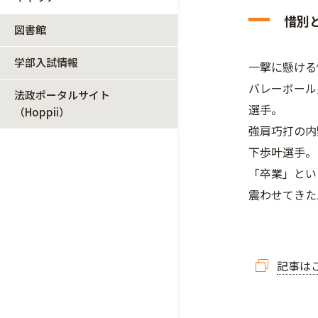
惜別
図書館
学部入試情報
一撃に懸ける
バレーボール
法政ポータルサイト
選手。
（Hoppii）
強肩巧打の内
下歩叶選手。
「卒業」とい
震わせてきた
記事は