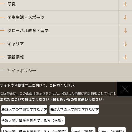
研究
学生生活・スポーツ
グローバル教育・留学
キャリア
更新情報
サイトポリシー
プライバシーポリシー
サイトの利便性向上に向けて、ご協力ください。
ご回答後は、この画面は表示されません。取得した情報は統計情報として利用します。
情報公開
あなたについて教えてください（最も近いものをお選びください）
法政大学の学部で学びたい方
法政大学の大学院で学びたい方
採用情報
法政大学に留学を考えている方（学部）
教職員の方へ
法政大学に留学を考えている方（大学院）
在学生（学部）
在学生（大学院）