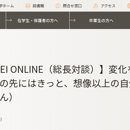
学ホーム
図書館
問合せ窓口
アクセス
在学生・保護者の方へ
卒業生の方へ
SEI ONLINE（総長対談）】
の先にはきっと、想像以上の自
ん）
日