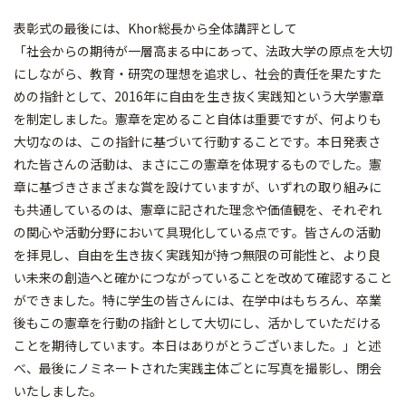
表彰式の最後には、Khor総長から全体講評として
「社会からの期待が一層高まる中にあって、法政大学の原点を大切
にしながら、教育・研究の理想を追求し、社会的責任を果たすた
めの指針として、2016年に自由を生き抜く実践知という大学憲章
を制定しました。憲章を定めること自体は重要ですが、何よりも
大切なのは、この指針に基づいて行動することです。本日発表さ
れた皆さんの活動は、まさにこの憲章を体現するものでした。憲
章に基づきさまざまな賞を設けていますが、いずれの取り組みに
も共通しているのは、憲章に記された理念や価値観を、それぞれ
の関心や活動分野において具現化している点です。皆さんの活動
を拝見し、自由を生き抜く実践知が持つ無限の可能性と、より良
い未来の創造へと確かにつながっていることを改めて確認すること
ができました。特に学生の皆さんには、在学中はもちろん、卒業
後もこの憲章を行動の指針として大切にし、活かしていただける
ことを期待しています。本日はありがとうございました。」と述
べ、最後にノミネートされた実践主体ごとに写真を撮影し、閉会
いたしました。