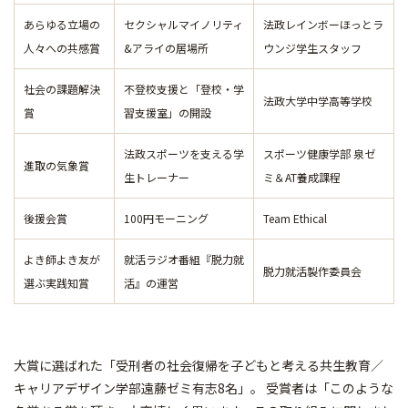
あらゆる立場の
セクシャルマイノリティ
法政レインボーほっとラ
人々への共感賞
&アライの居場所
ウンジ学生スタッフ
社会の課題解決
不登校支援と「登校・学
法政大学中学高等学校
賞
習支援室」の開設
法政スポーツを支える学
スポーツ健康学部 泉ゼ
進取の気象賞
生トレーナー
ミ＆AT養成課程
後援会賞
100円モーニング
Team Ethical
よき師よき友が
就活ラジオ番組『脱力就
脱力就活製作委員会
選ぶ実践知賞
活』の運営
大賞に選ばれた「受刑者の社会復帰を子どもと考える共生教育／
キャリアデザイン学部遠藤ゼミ有志8名」。 受賞者は「このような