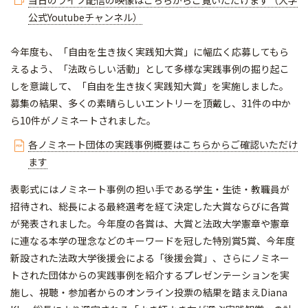
公式Youtubeチャンネル）
今年度も、「自由を生き抜く実践知大賞」に幅広く応募してもら
えるよう、「法政らしい活動」として多様な実践事例の掘り起こ
しを意識して、「自由を生き抜く実践知大賞」を実施しました。
募集の結果、多くの素晴らしいエントリーを頂戴し、31件の中か
ら10件がノミネートされました。
各ノミネート団体の実践事例概要はこちらからご確認いただけ
ます
表彰式にはノミネート事例の担い手である学生・生徒・教職員が
招待され、総長による最終選考を経て決定した大賞ならびに各賞
が発表されました。今年度の各賞は、大賞と法政大学憲章や憲章
に連なる本学の理念などのキーワードを冠した特別賞5賞、今年度
新設された法政大学後援会による「後援会賞」、さらにノミネー
トされた団体からの実践事例を紹介するプレゼンテーションを実
施し、視聴・参加者からのオンライン投票の結果を踏まえDiana