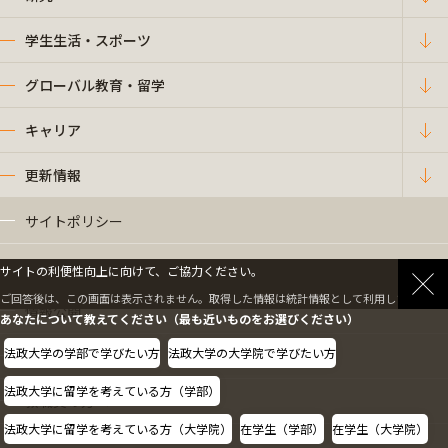
学生生活・スポーツ
グローバル教育・留学
キャリア
更新情報
サイトポリシー
プライバシーポリシー
サイトの利便性向上に向けて、ご協力ください。
ご回答後は、この画面は表示されません。取得した情報は統計情報として利用します。
情報公開
あなたについて教えてください（最も近いものをお選びください）
法政大学の学部で学びたい方
法政大学の大学院で学びたい方
採用情報
法政大学に留学を考えている方（学部）
教職員の方へ
法政大学に留学を考えている方（大学院）
在学生（学部）
在学生（大学院）