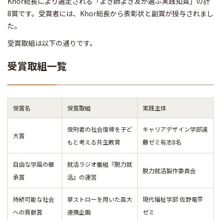
Khor総長により選定される「よき師よき友が選ぶ実践知賞」の計
8賞です。受賞者には、Khor総長から表彰状と副賞が授与されまし
た。
受賞取組は以下の通りです。
受賞取組一覧
受賞名
受賞取組
実践主体
受刑者の社会復帰を子ど
キャリアデザイン学部遠
大賞
もと考える共生教育
藤ゼミ有志8名
自由な学風の継
就活ラジオ番組『脱力就
脱力就活製作委員会
承賞
活』の運営
持続可能な社会
草ストローを用いた高大
現代福祉学部 佐野竜平
への貢献賞
連携企画
ゼミ