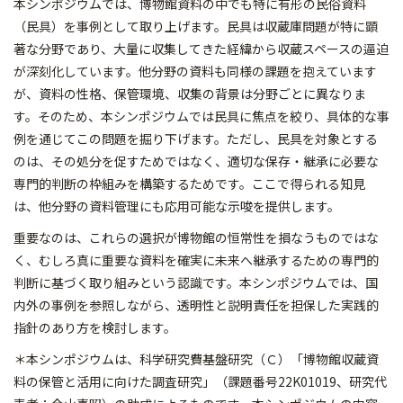
本シンポジウムでは、博物館資料の中でも特に有形の民俗資料
（民具）を事例として取り上げます。民具は収蔵庫問題が特に顕
著な分野であり、大量に収集してきた経緯から収蔵スペースの逼迫
が深刻化しています。他分野の資料も同様の課題を抱えています
が、資料の性格、保管環境、収集の背景は分野ごとに異なりま
す。そのため、本シンポジウムでは民具に焦点を絞り、具体的な事
例を通じてこの問題を掘り下げます。ただし、民具を対象とする
のは、その処分を促すためではなく、適切な保存・継承に必要な
専門的判断の枠組みを構築するためです。ここで得られる知見
は、他分野の資料管理にも応用可能な示唆を提供します。
重要なのは、これらの選択が博物館の恒常性を損なうものではな
く、むしろ真に重要な資料を確実に未来へ継承するための専門的
判断に基づく取り組みという認識です。本シンポジウムでは、国
内外の事例を参照しながら、透明性と説明責任を担保した実践的
指針のあり方を検討します。
＊本シンポジウムは、科学研究費基盤研究（Ｃ）「博物館収蔵資
料の保管と活用に向けた調査研究」（課題番号22K01019、研究代