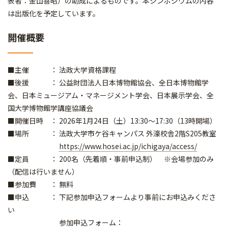
表者：金山喜昭）の助成によるものです。本シンポジウムの内容
は出版化を予定しています。
開催概要
■主催 ： 法政大学資格課程
■後援 ： 公益財団法人日本博物館協会、全日本博物館学
会、日本ミュージアム・マネージメント学会、日本展示学会、全
国大学博物館学講座協議会
■開催日時 ： 2026年1月24日（土）13:30～17:30（13時開場）
■場所 ： 法政大学市ケ谷キャンパス 外濠校舎2階S205教室
https://www.hosei.ac.jp/ichigaya/access/
■定員 ： 200名（先着順・事前申込制） ※会場参加のみ
（配信は行いません）
■参加費 ： 無料
■申込 ： 下記参加申込フォームより事前にお申込みくださ
い
参加申込フォーム：