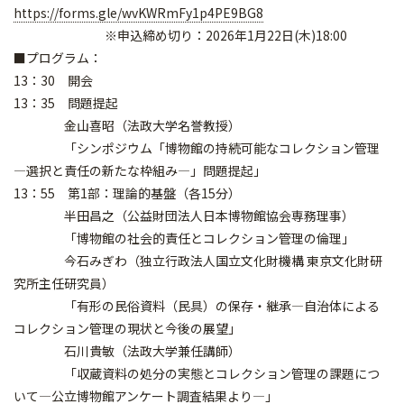
https://forms.gle/wvKWRmFy1p4PE9BG8
※申込締め切り：2026年1月22日(木)18:00
■プログラム：
13：30 開会
13：35 問題提起
金山喜昭（法政大学名誉教授）
「シンポジウム「博物館の持続可能なコレクション管理
―選択と責任の新たな枠組み―」問題提起」
13：55 第1部：理論的基盤（各15分）
半田昌之（公益財団法人日本博物館協会専務理事）
「博物館の社会的責任とコレクション管理の倫理」
今石みぎわ（独立行政法人国立文化財機構 東京文化財研
究所主任研究員）
「有形の民俗資料（民具）の保存・継承―自治体による
コレクション管理の現状と今後の展望」
石川貴敏（法政大学兼任講師）
「収蔵資料の処分の実態とコレクション管理の課題につ
いて―公立博物館アンケート調査結果より―」