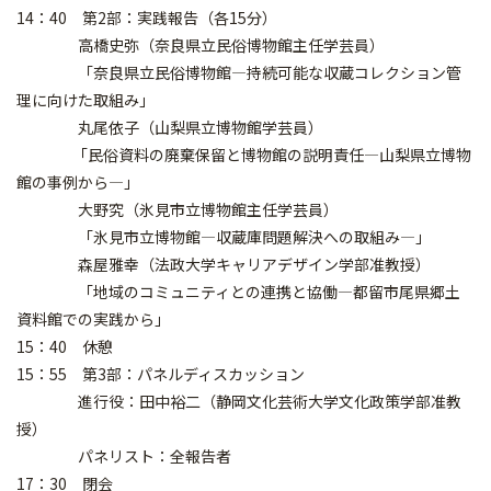
14：40 第2部：実践報告（各15分）
高橋史弥（奈良県立民俗博物館主任学芸員）
「奈良県立民俗博物館―持続可能な収蔵コレクション管
理に向けた取組み」
丸尾依子（山梨県立博物館学芸員）
「民俗資料の廃棄保留と博物館の説明責任―山梨県立博物
館の事例から―」
大野究（氷見市立博物館主任学芸員）
「氷見市立博物館―収蔵庫問題解決への取組み―」
森屋雅幸（法政大学キャリアデザイン学部准教授）
「地域のコミュニティとの連携と協働―都留市尾県郷土
資料館での実践から」
15：40 休憩
15：55 第3部：パネルディスカッション
進行役：田中裕二（静岡文化芸術大学文化政策学部准教
授）
パネリスト：全報告者
17：30 閉会