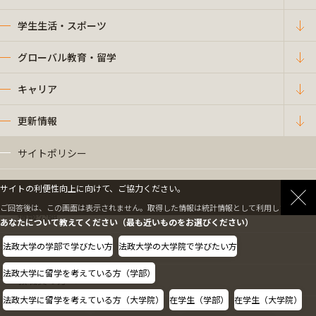
学生生活・スポーツ
グローバル教育・留学
キャリア
更新情報
サイトポリシー
プライバシーポリシー
サイトの利便性向上に向けて、ご協力ください。
ご回答後は、この画面は表示されません。取得した情報は統計情報として利用します。
情報公開
あなたについて教えてください（最も近いものをお選びください）
法政大学の学部で学びたい方
法政大学の大学院で学びたい方
採用情報
法政大学に留学を考えている方（学部）
教職員の方へ
法政大学に留学を考えている方（大学院）
在学生（学部）
在学生（大学院）