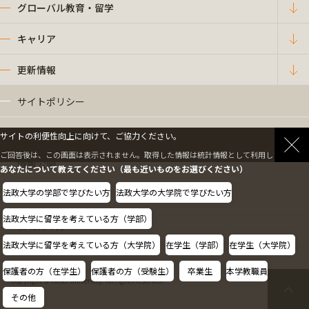
グローバル教育・留学
キャリア
更新情報
サイトポリシー
プライバシーポリシー
サイトの利便性向上に向けて、ご協力ください。
ご回答後は、この画面は表示されません。取得した情報は統計情報として利用します。
情報公開
あなたについて教えてください（最も近いものをお選びください）
法政大学の学部で学びたい方
法政大学の大学院で学びたい方
採用情報
法政大学に留学を考えている方（学部）
教職員の方へ
法政大学に留学を考えている方（大学院）
在学生（学部）
在学生（大学院）
保護者の方（在学生）
保護者の方（受験生）
卒業生
本学教職員
Copyright © Hosei University. All rights reserved.
その他