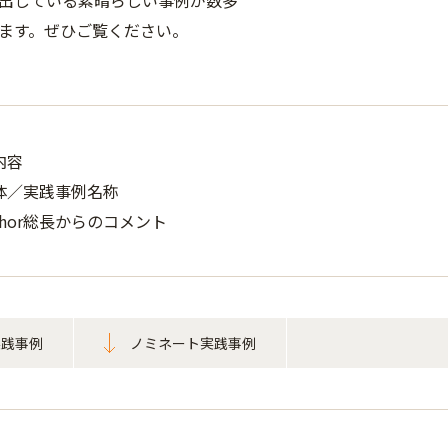
出している素晴らしい事例が数多
ます。ぜひご覧ください。
内容
体／実践事例名称
a Khor総長からのコメント
実践事例
ノミネート実践事例