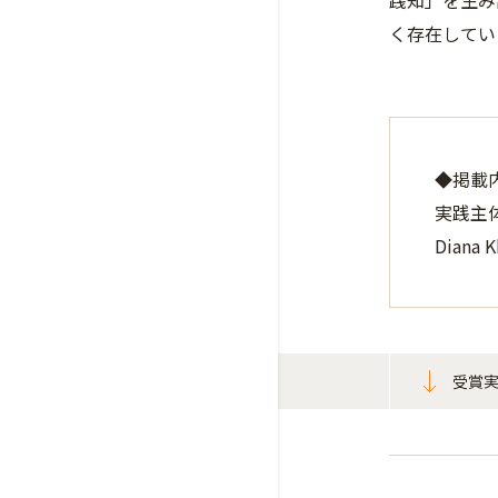
践知」を生み
く存在してい
◆掲載
実践主
Dian
受賞