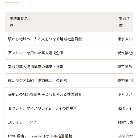
実践事例名
実践主
称
駅から地域へ、人と人をつなぐ地域社会貢献
東京メトロ
草ストローを用いた高大連携企画
現代福祉学
実践型高大連携講座の構築・推進
理工学部電
就活ラジオ番組『脱力就活』の運営
脱力就活製
受刑者の社会復帰を子どもと考える共生教育
キャリアデ
セクシャルマイノリティ&アライの居場所
法政レイン
100円モーニング
Team Ethica
PtoB環境チームのマイボトル推進活動
SASH/Pt