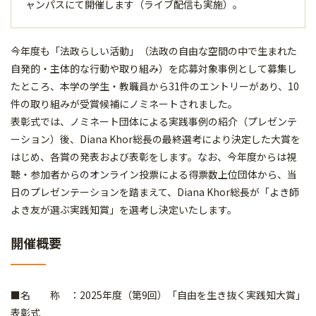
ャンパスにて開催します（ライブ配信も実施）。
今年度も「法政らしい活動」（法政の自由な空間の中で生まれた
自発的・主体的な行動や取り組み）を応募対象事例として募集し
たところ、本学の学生・教職員から31件のエントリーがあり、10
件の取り組みが受賞候補にノミネートされました。
表彰式では、ノミネート団体による実践事例の紹介（プレゼンテ
ーション）後、Diana Khor総長の最終選考により決定した大賞を
はじめ、各賞の発表および表彰をします。なお、今年度からは視
聴・参加者からのオンライン投票による得票数上位団体から、当
日のプレゼンテーションを踏まえて、Diana Khor総長が「よき師
よき友が選ぶ実践知賞」を選考し決定いたします。
開催概要
■名 称 ：2025年度（第9回）「自由を生き抜く実践知大賞」
表彰式