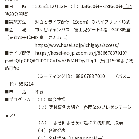
■日 時 ：2025年12月13日（土）15時00分～18時00分
（14
時30分開場）
■実施方法 ：対面とライブ配信（Zoom）のハイブリッド形式
■会 場 ：市ケ谷キャンパス 富士見ゲート4階 G403教室
（東京都千代田区富士見2-17-1）
https://www.hosei.ac.jp/ichigaya/access/
■ライブ配信：
https://hosei-ac-jp.zoom.us/j/88667837010?
pwd=QtpGBQ6CIIPOTGVTwh5IVfANTqyELq.1
（当日15:00より視
聴可能）
〈ミーティング ID〉 886 6783 7010 〈パスコ
ード:〉856214
■申 込 ：不要
■プログラム：（１）開会挨拶
（２）実践事例の紹介（各団体のプレゼンテーシ
ョン）
（３）「よき師よき友が選ぶ実践知賞」投票
（４）各賞発表
（５）全体講評（Diana Khor総長）