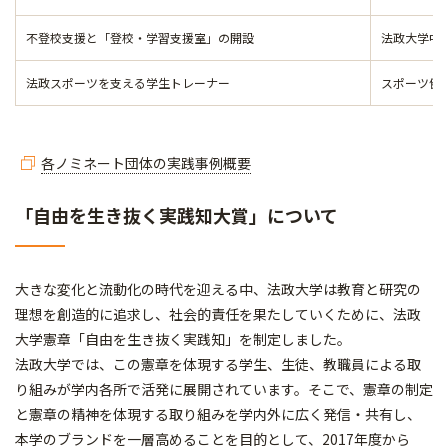
不登校支援と「登校・学習支援室」の開設
法政大学中
法政スポーツを支える学生トレーナー
スポーツ健康
各ノミネート団体の実践事例概要
「自由を生き抜く実践知大賞」について
大きな変化と流動化の時代を迎える中、法政大学は教育と研究の
理想を創造的に追求し、社会的責任を果たしていくために、法政
大学憲章「自由を生き抜く実践知」を制定しました。
法政大学では、この憲章を体現する学生、生徒、教職員による取
り組みが学内各所で活発に展開されています。そこで、憲章の制定
と憲章の精神を体現する取り組みを学内外に広く発信・共有し、
本学のブランドを一層高めることを目的として、2017年度から