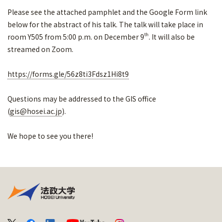
Please see the attached pamphlet and the Google Form link
below for the abstract of his talk. The talk will take place in
th
room Y505 from 5:00 p.m. on December 9
. It will also be
streamed on Zoom.
https://forms.gle/56z8ti3Fdsz1Hi8t9
Questions may be addressed to the GIS office
(
gis@hosei.ac.jp
).
We hope to see you there!