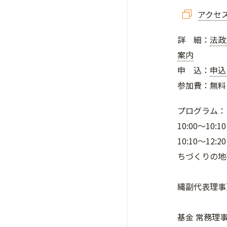
アクセ
詳 細：
法政
案内
申 込：
申込
参加費：無料
プログラム：
10:00～10
10:10～1
ちづくりの
■ 平良
縄副代表理事
■ 山口
基金 常務理