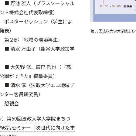
 雅人（プラスソーシャル
ント株式会社代表取締役）
3:30 ポスターセッション（学生によ
発表）
第50回法政大学大学院ま
6:10 第２部「地域の環境再生」
 万由子（龍谷大学政策学
野 修、辰巳 哲也（『高
公園ができた』編纂委員）
 淳（法政大学エコ地域デ
ンター客員研究員）
00 懇親会
シ）第50回法政大学大学院まちづ
市政策セミナー「次世代に向けた市