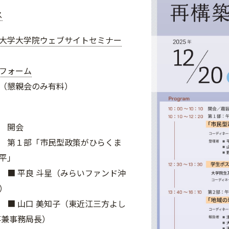
ス
大学大学院ウェブサイトセミナー
フォーム
（懇親会のみ有料）
:10 開会
2:20 第１部「市民型政策がひらくま
地平」
 斗星（みらいファンド沖
）
 美知子（東近江三方よし
事兼事務局長）