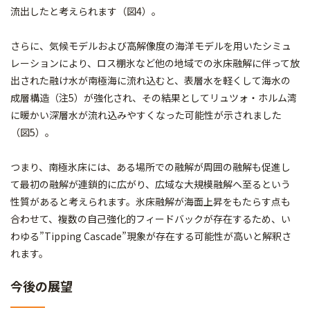
流出したと考えられます（図4）。
さらに、気候モデルおよび高解像度の海洋モデルを用いたシミュ
レーションにより、ロス棚氷など他の地域での氷床融解に伴って放
出された融け水が南極海に流れ込むと、表層水を軽くして海水の
成層構造（注5）が強化され、その結果としてリュツォ・ホルム湾
に暖かい深層水が流れ込みやすくなった可能性が示されました
（図5）。
つまり、南極氷床には、ある場所での融解が周囲の融解も促進し
て最初の融解が連鎖的に広がり、広域な大規模融解へ至るという
性質があると考えられます。氷床融解が海面上昇をもたらす点も
合わせて、複数の自己強化的フィードバックが存在するため、い
わゆる”Tipping Cascade”現象が存在する可能性が高いと解釈さ
れます。
今後の展望