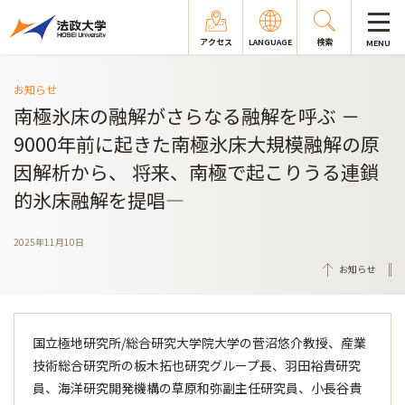
アクセス
LANGUAGE
検索
MENU
お知らせ
南極氷床の融解がさらなる融解を呼ぶ －
9000年前に起きた南極氷床大規模融解の原
因解析から、 将来、南極で起こりうる連鎖
的氷床融解を提唱―
2025年11月10日
お知らせ
国立極地研究所/総合研究大学院大学の菅沼悠介教授、産業
技術総合研究所の板木拓也研究グループ長、羽田裕貴研究
員、海洋研究開発機構の草原和弥副主任研究員、小長谷貴