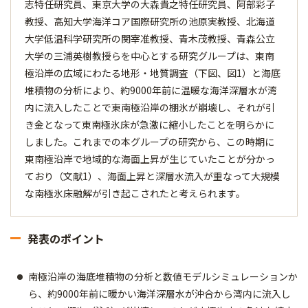
志特任研究員、東京大学の大森貴之特任研究員、阿部彩子
教授、高知大学海洋コア国際研究所の池原実教授、北海道
大学低温科学研究所の関宰准教授、青木茂教授、青森公立
大学の三浦英樹教授らを中心とする研究グループは、東南
極沿岸の広域にわたる地形・地質調査（下図、図1）と海底
堆積物の分析により、約9000年前に温暖な海洋深層水が湾
内に流入したことで東南極沿岸の棚氷が崩壊し、それが引
き金となって東南極氷床が急激に縮小したことを明らかに
しました。これまでの本グループの研究から、この時期に
東南極沿岸で地域的な海面上昇が生じていたことが分かっ
ており（文献1）、海面上昇と深層水流入が重なって大規模
な南極氷床融解が引き起こされたと考えられます。
発表のポイント
南極沿岸の海底堆積物の分析と数値モデルシミュレーションか
ら、約9000年前に暖かい海洋深層水が沖合から湾内に流入し