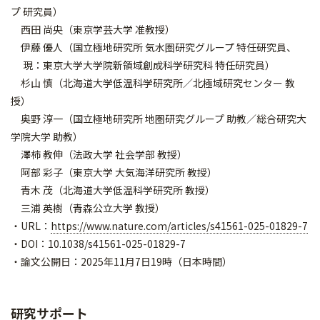
プ 研究員）
西田 尚央（東京学芸大学 准教授）
伊藤 優人（国立極地研究所 気水圏研究グループ 特任研究員、
現：東京大学大学院新領域創成科学研究科 特任研究員）
杉山 慎（北海道大学低温科学研究所／北極域研究センター 教
授）
奥野 淳一（国立極地研究所 地圏研究グループ 助教／総合研究大
学院大学 助教）
澤柿 教伸（法政大学 社会学部 教授）
阿部 彩子（東京大学 大気海洋研究所 教授）
青木 茂（北海道大学低温科学研究所 教授）
三浦 英樹（青森公立大学 教授）
・URL：
https://www.nature.com/articles/s41561-025-01829-7
・DOI：10.1038/s41561-025-01829-7
・論文公開日：2025年11月7日19時（日本時間）
研究サポート