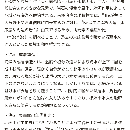
に地表や海洋へ降下し、最終的に海底に堆積する。一方、
Beは地
殻に含まれる安定な元素で、岩石の侵食や風化、氷河作用によって
10
陸域から海洋へ供給される。南極沿岸の堆積物では、
Beが主に
9
大気降下や海洋循環に由来するのに対し、
Beは主に南極大陸（氷
床底や周辺の岩石）由来であるため、両元素の濃度や比
10
9
（
Be/
Be）を調べることで、過去の氷床融解や暖かい深層水の
流入といった環境変動を推定できる。
・注5 成層構造：
海洋の成層構造とは、温度や塩分の違いにより海水が上下に層を
成す状態。通常、暖かく塩分が少なく比重の小さい水が表層を占
め、冷たく塩分が多く比重の大きい水が深層に位置するため、上
下の混ざりが起こりにくくなる。しかし南極では、氷床から出る
融け水が表層を厚く覆うことで、相対的に暖かい深層水（周極深
層水）が沖合から沿岸へ入り込みやすくなり、棚氷や氷床の融解
をさらに促進する点が問題となっている。
・注6 表面露出年代測定：
地表面が宇宙線にさらされることによって岩石中に形成される核
10
26
種（宇宙線生成核種；
Be・
Alなど）の蓄積量から、その地表面