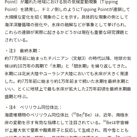
Point）が離れた地域における別の気候変動現象（Tipping
Point）を誘発し、ドミノ倒しのようにTipping Pointが連鎖して
大規模な変化を招く現象のことを示す。具体的な現象の例として
海洋深層循環の弱化や、氷床の融解などが事象として挙げられ、
これらの連鎖が実際に起きるかどうかは現在も重要な研究課題と
されている。
・注3 最終氷期：
約77万年前に始まったチバニアン（文献3）の時代以降、地球の気
候は約10万年の周期で「氷期」と「間氷期」を繰り返してきた。
氷期には北米大陸やユーラシア大陸においても氷床が大きく発達
した。約7万年前に始まり約1万年前まで続いた氷期を最終氷期と
いい、とくに地球上で最も氷床が拡大した2万年前頃を最終氷期最
盛期と呼ぶ。
・注4 ベリリウム同位体比：
10
9
海底堆積物のベリリウム同位体比（
Be/
Be）は、近年、南極氷
10
床の変動を示す有効な指標として注目されている。
Beは宇宙線
が上層大気で窒素や酸素原子と反応して生成され、雨や雪ととも
9