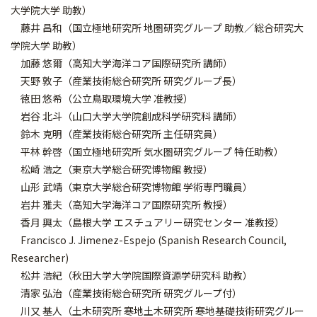
大学院大学 助教）
藤井 昌和（国立極地研究所 地圏研究グループ 助教／総合研究大
学院大学 助教）
加藤 悠爾（高知大学海洋コア国際研究所 講師）
天野 敦子（産業技術総合研究所 研究グループ長）
徳田 悠希（公立鳥取環境大学 准教授）
岩谷 北斗（山口大学大学院創成科学研究科 講師）
鈴木 克明（産業技術総合研究所 主任研究員）
平林 幹啓（国立極地研究所 気水圏研究グループ 特任助教）
松崎 浩之（東京大学総合研究博物館 教授）
山形 武靖（東京大学総合研究博物館 学術専門職員）
岩井 雅夫（高知大学海洋コア国際研究所 教授）
香月 興太（島根大学 エスチュアリー研究センター 准教授）
Francisco J. Jimenez-Espejo (Spanish Research Council,
Researcher)
松井 浩紀（秋田大学大学院国際資源学研究科 助教）
清家 弘治（産業技術総合研究所 研究グループ付）
川又 基人（土木研究所 寒地土木研究所 寒地基礎技術研究グルー