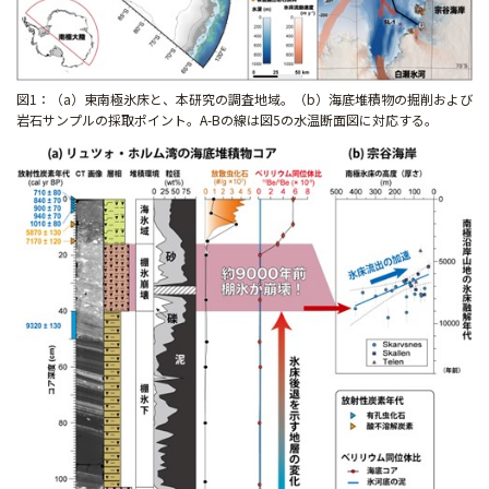
図1：（a）東南極氷床と、本研究の調査地域。（b）海底堆積物の掘削および
岩石サンプルの採取ポイント。A-Bの線は図5の水温断面図に対応する。