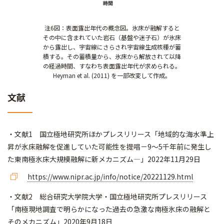
注6図：表面露出年代の概念図。氷床が融解すると
その中に含まれていた岩石（基盤や迷子石）が氷床
から露出し、宇宙線にさらされ宇宙線生成核種が蓄
積する。その蓄積量から、氷床から解放されて以降
の経過時間、すなわち表面露出年代が求められる。
Heyman et al. (2011) を一部改変して作成。
文献
・文献1 国立極地研究所ほかプレスリリース「地域的な海水準上
昇が氷床融解を促進していた可能性を提唱－9～5千年前に発生し
た東南極氷床大規模融解に新メカニズム―」2022年11月29日
https://www.nipr.ac.jp/info/notice/20221129.html
・文献2 総合研究大学院大学・国立極地研究所プレスリリース
「南極現地調査で明らかになった過去の急激な南極氷床の融解と
そのメカニズム」2020年9月18日