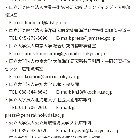
・国立研究開発法人産業技術総合研究所 ブランディング・広報部
報道室
E-mail: hodo-ml@aist.go.jp
・国立研究開発法人海洋研究開発機構 海洋科学技術戦略部報道室
TEL: 045-778-5690 E-mail: press@jamstec.go.jp
・国立大学法人東京大学 総合研究博物館事務室
E-mail: um-shomu.adm@gs.mail.u-tokyo.ac.jp
・国立大学法人東京大学 大気海洋研究所共同利用・共同研究推進
センター広報戦略室
E-mail: kouhou@aori.u-tokyo.ac.jp
・国立大学法人高知大学 広報・校友課
TEL: 088-844-8643 E-mail: kh13@kochi-u.ac.jp
・国立大学法人北海道大学 社会共創部広報課
TEL: 011-706-2610 E-mail: jp-
press@general.hokudai.ac.jp
・公立大学法人公立鳥取環境大学 入試広報課
TEL: 0857-38-6720 E-mail: nyushi@kankyo-u.ac.jp
・国立大学法人山口大学 総務企画部総務課広報室