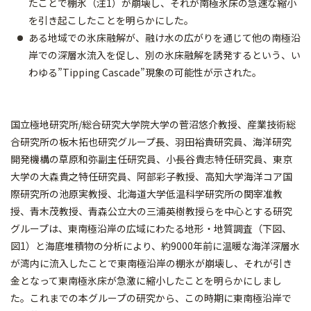
たことで棚氷（注1）が崩壊し、それが南極氷床の急速な縮小
を引き起こしたことを明らかにした。
ある地域での氷床融解が、融け水の広がりを通じて他の南極沿
岸での深層水流入を促し、別の氷床融解を誘発するという、い
わゆる”Tipping Cascade”現象の可能性が示された。
国立極地研究所/総合研究大学院大学の菅沼悠介教授、産業技術総
合研究所の板木拓也研究グループ長、羽田裕貴研究員、海洋研究
開発機構の草原和弥副主任研究員、小長谷貴志特任研究員、東京
大学の大森貴之特任研究員、阿部彩子教授、高知大学海洋コア国
際研究所の池原実教授、北海道大学低温科学研究所の関宰准教
授、青木茂教授、青森公立大の三浦英樹教授らを中心とする研究
グループは、東南極沿岸の広域にわたる地形・地質調査（下図、
図1）と海底堆積物の分析により、約9000年前に温暖な海洋深層水
が湾内に流入したことで東南極沿岸の棚氷が崩壊し、それが引き
金となって東南極氷床が急激に縮小したことを明らかにしまし
た。これまでの本グループの研究から、この時期に東南極沿岸で