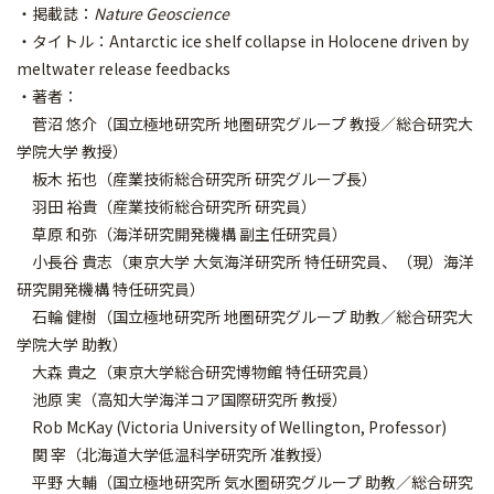
・掲載誌：
Nature Geoscience
・タイトル：Antarctic ice shelf collapse in Holocene driven by
meltwater release feedbacks
・著者：
菅沼 悠介（国立極地研究所 地圏研究グループ 教授／総合研究大
学院大学 教授）
板木 拓也（産業技術総合研究所 研究グループ長）
羽田 裕貴（産業技術総合研究所 研究員）
草原 和弥（海洋研究開発機構 副主任研究員）
小長谷 貴志（東京大学 大気海洋研究所 特任研究員、（現）海洋
研究開発機構 特任研究員）
石輪 健樹（国立極地研究所 地圏研究グループ 助教／総合研究大
学院大学 助教）
大森 貴之（東京大学総合研究博物館 特任研究員）
池原 実（高知大学海洋コア国際研究所 教授）
Rob McKay (Victoria University of Wellington, Professor)
関 宰（北海道大学低温科学研究所 准教授）
平野 大輔（国立極地研究所 気水圏研究グループ 助教／総合研究