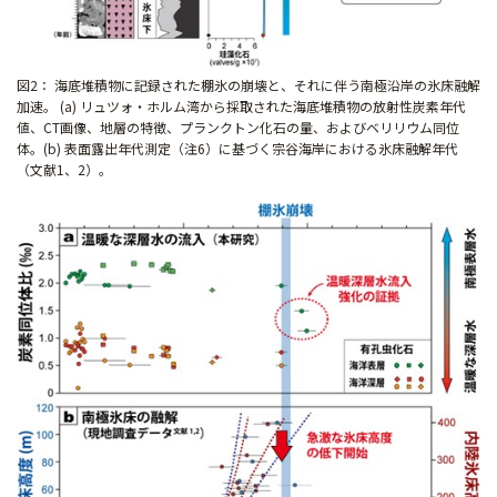
図2： 海底堆積物に記録された棚氷の崩壊と、それに伴う南極沿岸の氷床融解
加速。 (a) リュツォ・ホルム湾から採取された海底堆積物の放射性炭素年代
値、CT画像、地層の特徴、プランクトン化石の量、およびベリリウム同位
体。(b) 表面露出年代測定（注6）に基づく宗谷海岸における氷床融解年代
（文献1、2）。