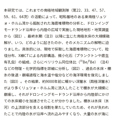
本研究では、これまでの南極地域観測隊（第22、33、47、57、
59、61、64次）の活動によって、昭和基地のある東南極リュツ
ォ・ホルム湾から掘削された海底堆積物の分析と、ドロンイング
モードランド沿岸から内陸の広域で実施した現地地形・地質調査
から（図1）、最終氷期（注3）以降に生じた南極氷床の大規模融
解が、いつ、どのように起きたのか、そのメカニズムの解明に迫
りました。具体的には、現地で採取した海底堆積物について、粒
径分布、X線CTによる内部構造、微小化石（プランクトンや底生
10
9
有孔虫）の組成、さらにベリリウム同位体比（
Be/
Be）（注4）
などの物理・化学的指標を詳細に分析し（図2）、過去の氷床・棚
氷の後退・崩壊過程と海水温や塩分などの海洋環境を復元しまし
た（図3）。その結果、約9000年前に暖かい深層水（周極深層水）
がより多くリュツォ・ホルム湾に流入したことで棚氷が大規模に
崩壊し、それがドロンイングモードランド沿岸から内陸部にかけ
ての氷床縮小を加速させたことが分かりました。棚氷は氷床（氷
河）の上流部分を支える役割を果たしていたため、それが失われ
たことで内陸の氷が沿岸へ流れ込みやすくなり、大量の氷が海に