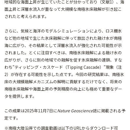
地域的な海面上昇が生じていたことが分かっており（文献1）、海
面上昇と深層水流入が重なって大規模な南極氷床融解が引き起こ
されたと考えられます。
さらに、気候と海洋のモデルシミュレーションにより、ロス棚氷
など他の地域で生じた氷床融解に伴って放出された融け水が南極
海に広がり、その結果として深層水流入が強化された可能性が示
されました。とくに注目すべきは、南極氷床融解による融け水の
広がりが、さらに別の地域での融解を促す氷床融解の連鎖、すな
わち”ティッピング・カスケード（Tipping Cascade）”現象（注
2）が存在する可能性を示した点です。今回の研究結果は、南極氷
床の大規模融解メカニズムの解明に貢献するだけでなく、将来の
南極氷床融解や海面上昇の予測精度の向上にも極めて重要なデー
タを提供します。
この成果は2025年11月7日に
Nature Geoscience
誌に掲載される予
定です。
※南極大陸沿岸での調査動画は以下のURLからダウンロード可