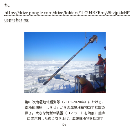
能。
https://drive.google.com/drive/folders/1LCU4BZKmyWbvjpklxH
usp=sharing
第61次南極地域観測隊（2019-2020年）における、
南極観測船「しらせ」からの海底堆積物コア採取の
様子。大きな筒型の装置（コアラ―）を海底に垂直
に突き刺した後に引き上げ、海底堆積物を採取す
る。