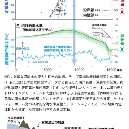
図3：温暖な深層水の流入と棚氷の崩壊、そして南極氷床融解加速との関係。
(a) 有孔虫化石の炭素同位体データから復元した海洋表層・深層水の起源。(b)
現地調査と表面露出年代測定（注6）から復元したリュツォ・ホルム湾沿岸と
ドロンイングモードランド内陸部における氷床高度の変化。約9000年前から
急激に南極氷床が融解したことを示す。 (c) 地球変形モデルから推定したリュ
ツォ・ホルム湾の相対的な海水準変動と、ドームふじアイスコアの酸素同位
体比から推定した東南極内陸での気温変動。