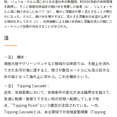
係。 リュツォ・ホルム湾における水温分布の断面図。約9000年前の地球環境
を再現し、そこに南極氷床由来の融け水を考慮した結果（a）、リュツォ・ホ
ルム湾に融け水なしに比べて（b）、暖かい深層水が厚く流入することが明ら
かになった。さらに、融け水を増やすほど、流入する深層水の水温が上昇す
る傾向を示しており（c）、氷床融解による融け水供給と深層水流入の間にフ
ィードバック効果が存在することが示された。
注
・注1 棚氷：
南極大陸やグリーンランドなど極域の沿岸部では、大陸上を流れ
てきた氷河が海に達すると、厚さが数百メートルにも及ぶ巨大な
氷の板となって海の上に浮かぶ。これを棚氷という。
・注2 Tipping Cascade：
近年、気候変動において、気候条件の変化がある臨界点を越えて、
急速に転換・後戻りできない別の状態へ転換してしまう地
点、”Tipping Point”という概念が注目されている。一方、
Tipping Cascadeとは、ある領域での気候変動現象（Tipping