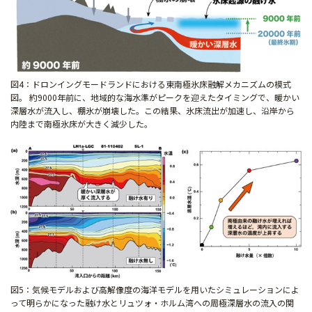
図4：ドロンイングモードランドにおける東南極氷床融解メカニズムの模式
図。 約9000年前に、地域的な海水準がピークを迎えたタイミングで、暖かい
深層水が流入し、棚氷が崩壊した。この結果、氷床流出が加速し、沿岸から
内陸まで南極氷床が大きく減少した。
図5：気候モデルおよび高解像度の海洋モデルを用いたシミュレーションによ
って明らかになった融け水とリュツォ・ホルム湾への周極深層水の流入の関