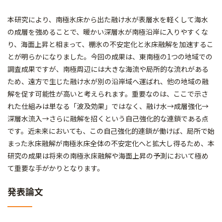
本研究により、南極氷床から出た融け水が表層水を軽くして海水
の成層を強めることで、暖かい深層水が南極沿岸に入りやすくな
り、海面上昇と相まって、棚氷の不安定化と氷床融解を加速するこ
とが明らかになりました。今回の成果は、東南極の1つの地域での
調査成果ですが、南極周辺には大きな海流や局所的な流れがある
ため、遠方で生じた融け水が別の沿岸域へ運ばれ、他の地域の融
解を促す可能性が高いと考えられます。重要なのは、ここで示さ
れた仕組みは単なる「波及効果」ではなく、融け水→成層強化→
深層水流入→さらに融解を招くという自己強化的な連鎖である点
です。近未来においても、この自己強化的連鎖が働けば、局所で始
まった氷床融解が南極氷床全体の不安定化へと拡大し得るため、本
研究の成果は将来の南極氷床融解や海面上昇の予測において極め
て重要な手がかりとなります。
発表論文