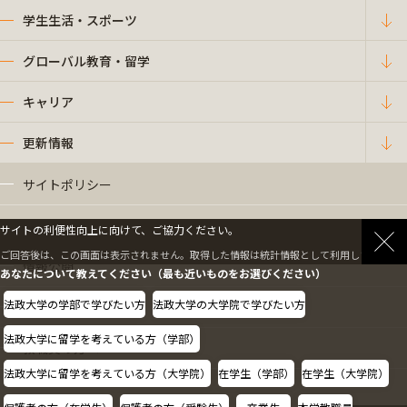
学生生活・スポーツ
グローバル教育・留学
キャリア
更新情報
サイトポリシー
プライバシーポリシー
サイトの利便性向上に向けて、ご協力ください。
ご回答後は、この画面は表示されません。取得した情報は統計情報として利用します。
情報公開
あなたについて教えてください（最も近いものをお選びください）
法政大学の学部で学びたい方
法政大学の大学院で学びたい方
採用情報
法政大学に留学を考えている方（学部）
教職員の方へ
法政大学に留学を考えている方（大学院）
在学生（学部）
在学生（大学院）