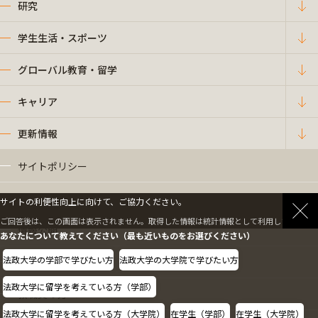
研究
学生生活・スポーツ
グローバル教育・留学
キャリア
更新情報
サイトポリシー
プライバシーポリシー
サイトの利便性向上に向けて、ご協力ください。
ご回答後は、この画面は表示されません。取得した情報は統計情報として利用します。
情報公開
あなたについて教えてください（最も近いものをお選びください）
法政大学の学部で学びたい方
法政大学の大学院で学びたい方
採用情報
法政大学に留学を考えている方（学部）
教職員の方へ
法政大学に留学を考えている方（大学院）
在学生（学部）
在学生（大学院）