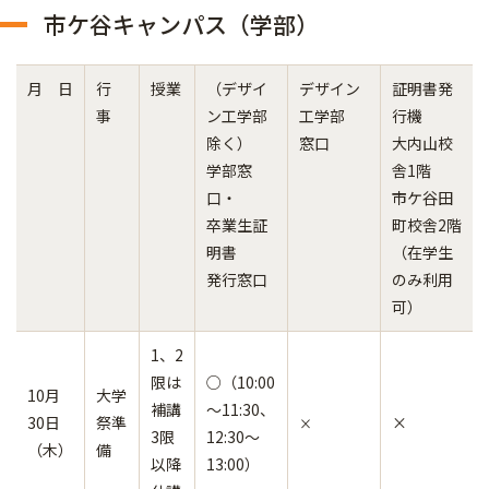
市ケ谷キャンパス（学部）
月 日
行
授業
（デザイ
デザイン
証明書発
事
ン工学部
工学部
行機
除く）
窓口
大内山校
学部窓
舎1階
口・
市ケ谷田
卒業生証
町校舎2階
明書
（在学生
発行窓口
のみ利用
可）
1、2
限は
○（10:00
10月
大学
補講
～11:30、
30日
祭準
×
×
3限
12:30～
（木）
備
以降
13:00）