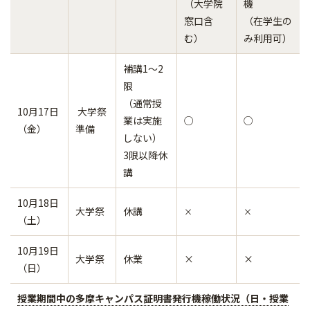
（大学院
機
窓口含
（在学生の
む）
み利用可）
補講1～2
限
（通常授
10月17日
大学祭
業は実施
○
○
（金）
準備
しない）
3限以降休
講
10月18日
大学祭
休講
×
×
（土）
10月19日
大学祭
休業
×
×
（日）
授業期間中の多摩キャンパス証明書発行機稼働状況（日・授業