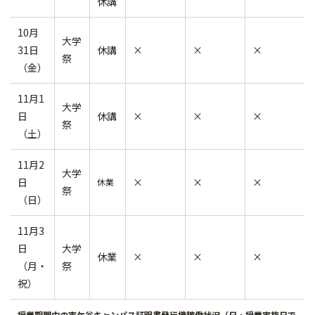
休講
10月
大学
31日
休講
×
×
×
祭
（金）
11月1
大学
日
休講
×
×
×
祭
（土）
11月2
大学
日
×
×
×
休業
祭
（日）
11月3
日
大学
休業
×
×
×
（月・
祭
祝）
授業期間中の市ケ谷キャンパス証明書発行機稼働状況（日・授業実施日で