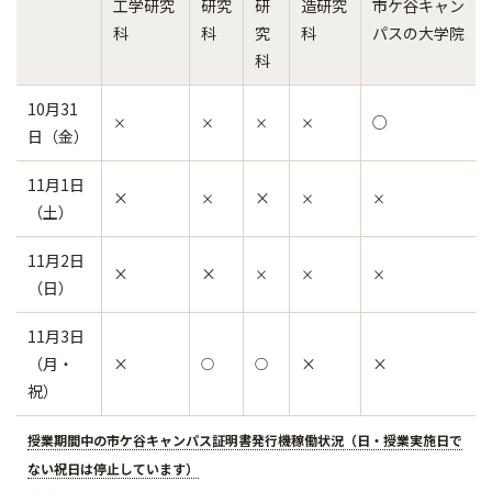
工学研究
研究
研
造研究
市ケ谷キャン
科
科
究
科
パスの大学院
科
10月31
○
×
×
×
×
日（金）
11月1日
×
×
×
×
×
（土）
11月2日
×
×
×
×
×
（日）
11月3日
（月・
×
×
×
○
○
祝）
授業期間中の市ケ谷キャンパス証明書発行機稼働状況（日・授業実施日で
ない祝日は停止しています）