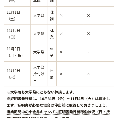
（金）
準備
講
11月1日
休
大学祭
×
×
（土）
講
11月2日
休
大学祭
×
×
（日）
業
11月3日
休
大学祭
×
×
（月・祝）
業
大学祭
11月4日
休
片付け
×
×
（火）
講
日
※大学院も大学祭にともない休講します。
※証明書発行機は、10月31日（金）～11月4日（火）は停止し
ます。証明書が必要な場合は停止前に取得しておきましょう。
授業期間中の小金井キャンパス証明書発行機稼働状況（日・授