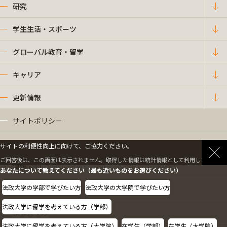
研究
学生生活・スポーツ
グローバル教育・留学
キャリア
更新情報
サイトポリシー
プライバシーポリシー
サイトの利便性向上に向けて、ご協力ください。
ご回答後は、この画面は表示されません。取得した情報は統計情報として利用します。
情報公開
あなたについて教えてください（最も近いものをお選びください）
法政大学の学部で学びたい方
法政大学の大学院で学びたい方
採用情報
法政大学に留学を考えている方（学部）
教職員の方へ
法政大学に留学を考えている方（大学院）
在学生（学部）
在学生（大学院）