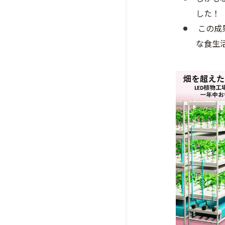
した！
この成
な食生