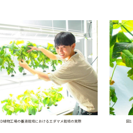
LED植物工場の養液栽培におけるエダマメ栽培の実際
図1