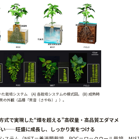
た栽培システム (A) 各栽培システムの模式図。 (B) 成熟時
莢の外観（品種「莢音（さやね）」）。
T方式で実現した“畑を超える”高収量・高品質エダマメ
がい──旺盛に成長し、しっかり実をつける
システム（NFT＝養液膜栽培、ROC＝ロックウール栽培、MI