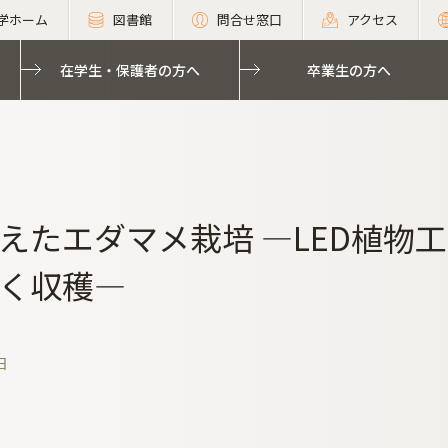
学ホーム
図書館
問合せ窓口
アクセス
在学生・保護者の方へ
卒業生の方へ
えたエダマメ栽培 ―LED植物
く収穫―
日