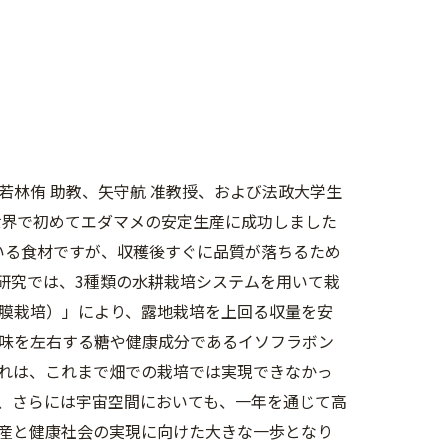
林侑 助教、矢守航 准教授、および法政大学生
世界で初めてエダマメの安定生産に成功しました
いる食材ですが、収穫後すぐに品質が落ちるため
研究では、3種類の水耕栽培システムを用いて栽
液膜栽培）」により、露地栽培を上回る収量を安
甘味を左右する糖や健康成分であるイソフラボン
れは、これまで畑での栽培では実現できなかっ
、さらには宇宙空間においても、一年を通じて高
産と健康社会の実現に向けた大きな一歩となり