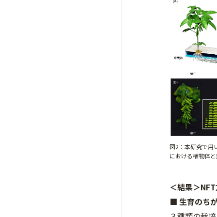
図2：本研究で用い
における植物体と
＜結果＞NF
■ 生育のち
３種類の栽培