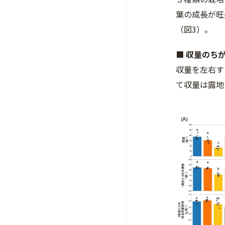
葉の成長が旺
（図3）。
■ 収量のち
収量を左右す
て収量は露地