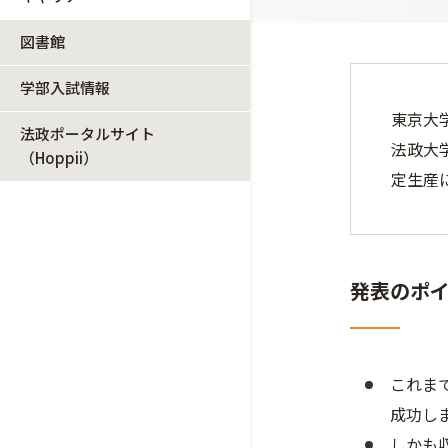
図書館
学部入試情報
東京大
法政ポータルサイト
法政大
（Hoppii）
定生産
発表のポ
これま
成功し
しかも