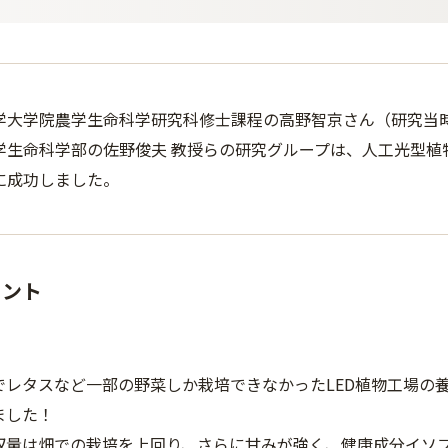
学大学院農学生命科学研究科修士課程の高野智京さん（研究当時
学生命科学部の佐野俊夫 教授らの研究グループは、人工光型植
に成功しました。
イント
でレタスなど一部の野菜しか栽培できなかったLED植物工場の
ました！
収量は畑での栽培を上回り、さらに甘みが強く、健康成分イソ