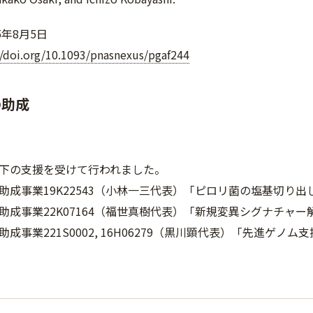
5年8月5日
//doi.org/10.1093/pnasnexus/pgaf244
の助成
下の支援を受けて行われました。
助成事業19K22543（小林一三代表）「ピロリ菌の塩基切り
助成事業22K07164（福世真樹代表）「新規変異シグナチャ
成事業221S0002, 16H06279（黒川顕代表）「先進ゲノム