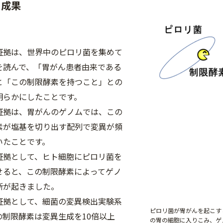
と成果
証拠は、世界中のピロリ菌を集めて
を読んで、「胃がん患者由来である
と「この制限酵素を持つこと」との
明らかにしたことです。
証拠は、胃がんのゲノムでは、この
素が塩基を切り出す配列で変異が頻
いたことです。
証拠として、ヒト細胞にピロリ菌を
せると、この制限酵素によってゲノ
断が起きました。
証拠として、細菌の変異検出実験系
ピロリ菌が胃がんを起こす
の制限酵素は変異生成を10倍以上
の胃の細胞に入りこみ、ゲ