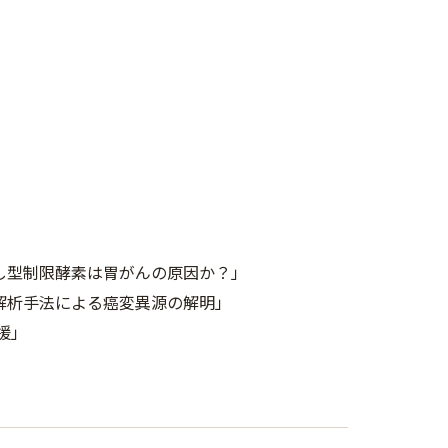
出し型制限酵素は胃がんの原因か？」
ー解析手法による癌変異源の解明」
支援」