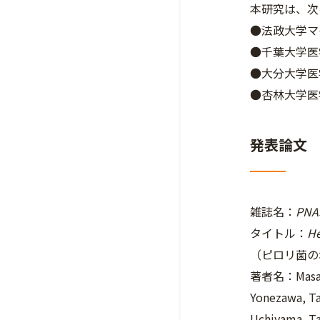
本研究は、次
●法政大学マ
●千葉大学医
●大分大学医
●杏林大学医
発表論文
雑誌名：
PNA
タイトル：
He
（ピロリ菌の
著者名：Masaki F
Yonezawa, Ta
Uchiyama, Ta