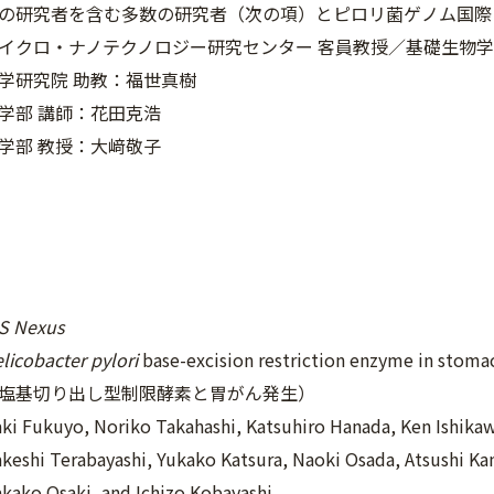
の研究者を含む多数の研究者（次の項）とピロリ菌ゲノム国際プ
イクロ・ナノテクノロジー研究センター 客員教授／基礎生物学
学研究院 助教：福世真樹
学部 講師：花田克浩
学部 教授：大﨑敬子
S Nexus
licobacter pylori
base-excision restriction enzyme in stoma
塩基切り出し型制限酵素と胃がん発生）
ukuyo, Noriko Takahashi, Katsuhiro Hanada, Ken Ishikawa,
keshi Terabayashi, Yukako Katsura, Naoki Osada, Atsushi Ka
kako Osaki, and Ichizo Kobayashi.