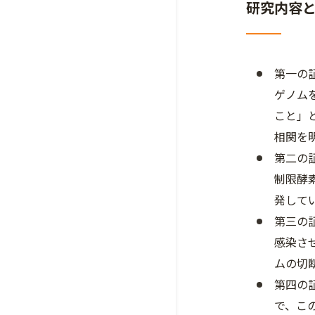
研究内容
第一の
ゲノム
こと」
相関を
第二の
制限酵
発して
第三の
感染さ
ムの切
第四の
で、こ