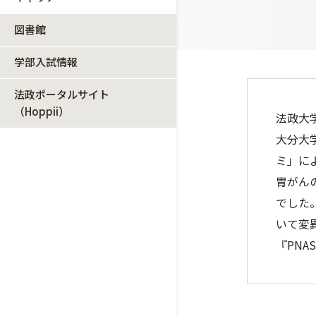
図書館
学部入試情報
法政ポータルサイト
（Hoppii）
法政大
大分大
ミ」に
胃がん
でした
いて変
『PNA