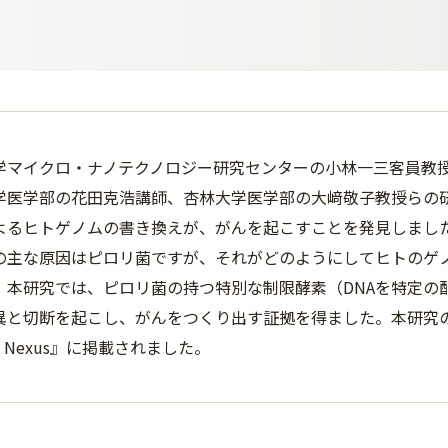
学マイクロ・ナノテクノロジー研究センターの小林一三客員教
学医学部の花田克浩講師、杏林大学医学部の大﨑敬子教授らの研
よるヒトゲノムの書き換えが、がんを起こすことを発見しまし
の主な原因はピロリ菌ですが、それがどのようにしてヒトのゲ
。本研究では、ピロリ菌の持つ特別な制限酵素（DNAを特定の
異と切断を起こし、がんをつくり出す証拠を得ました。本研究の結
S Nexus』に掲載されました。