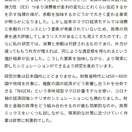
弾力性（IES）――つまり消費者が金利の変化にどれくらい反応するか
を示す指標の値が、余暇を加味するかどうかで大きく変わる事実
が明らかになりました。しかし従来のマクロ経済モデルでは消費
と余暇のバランスという要素が考慮されていないため、政策の効
果を過大評価してしまうリスクがあることも見えてきたのです。さ
らに私の研究では、消費と余暇は代替されるものであり、片方が
減ってももう片方が増えれば、同じような満足感を得られるという
推計結果が出ました。こうした要素を加味しながら、より現実に
即したシミュレーションができるよう研究を進めています。
研究対象は日本国内にとどまりません。財務省時代には50〜60の
国や地域を対象に、複数の国の経済がどう影響し合うかを分析で
きる「NiGEM」という多地域型マクロ計量モデルを使い、コロナ
禍の経済回復シナリオのシミュレーションにも携わりました。財
政と金融の政策をどう組み合わせるのが最も効果的なのか。政策
ミックスをいくつも試しながら、現実的な対策に近づけていく作
業は非常に刺激的でした。