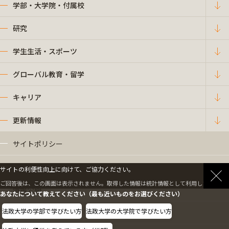
学部・大学院・付属校
研究
学生生活・スポーツ
グローバル教育・留学
キャリア
更新情報
サイトポリシー
プライバシーポリシー
サイトの利便性向上に向けて、ご協力ください。
ご回答後は、この画面は表示されません。取得した情報は統計情報として利用します。
情報公開
あなたについて教えてください（最も近いものをお選びください）
法政大学の学部で学びたい方
法政大学の大学院で学びたい方
採用情報