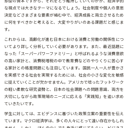
却型の資本ですから、それをどう維持していくのかが、経済学的
な視点では大きなテーマになるでしょう。社会制度や個人の意思
決定などさまざまな要素が絡む中で、経済成長と両立させるため
に何をすべきかと考えると、大変やりがいのある課題だと感じま
す。
これからは、高齢化が進む日本における消費と労働の関係性につ
いてより詳しく分析していく必要があります。また、最近話題に
なった「スーパーパワーファミリー」と呼ばれるような消費意欲
の高い家計と、消費税増税の中で教育費などのやりくりに苦心す
る家計との格差問題にも注目しています。国民一人一人が豊かさ
を実感できる社会を実現するためには、社会の小さな変化を敏感
に捉えていくことが欠かせません。アメリカで培ったフットワーク
の軽い柔軟な研究姿勢と、日本の社会課題への問題意識、両方を
大切にしながら政策現場のニーズに応える「実践知」を追い求め
ていきたいです。
学生に対しては、エビデンスに基づいた政策立案の重要性を伝え
ています。マクロ経済学は、多くの人々にとって遠い存在かもしれ
ません。しかし、ほんの少しでも身近に感じてもらい、ビジネス