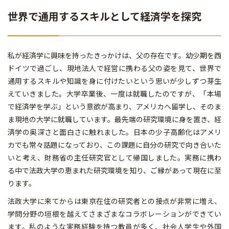
世界で通用するスキルとして経済学を探究
私が経済学に興味を持ったきっかけは、父の存在です。幼少期を西
ドイツで過ごし、現地法人で経営に携わる父の姿を見て、世界で
通用するスキルや知識を身に付けたいという思いが少しずつ芽生
えていきました。大学卒業後、一度は就職したのですが、「本場
で経済学を学ぶ」という意欲が高まり、アメリカへ留学し、そのま
ま現地の大学に就職しています。最先端の研究環境に身を置き、経
済学の奥深さと面白さに触れました。日本の少子高齢化はアメリ
カでも常々話題になっており、この課題に自分の研究で向き合いた
いと考え、財務省の主任研究官として帰国しました。実務に携わ
る中で法政大学の恵まれた研究環境を知り、ご縁があって現在に至
ります。
法政大学に来てからは東京在住の研究者との接点が非常に増え、
学問分野の垣根を越えてさまざまなコラボレーションができてい
ます。私のような実務経験を持つ教員が多く、社会人学生や外国