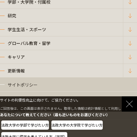
学部・大学院・付属校
研究
学生生活・スポーツ
グローバル教育・留学
キャリア
更新情報
サイトポリシー
プライバシーポリシー
サイトの利便性向上に向けて、ご協力ください。
ご回答後は、この画面は表示されません。取得した情報は統計情報として利用します。
情報公開
あなたについて教えてください（最も近いものをお選びください）
法政大学の学部で学びたい方
法政大学の大学院で学びたい方
採用情報
法政大学に留学を考えている方（学部）