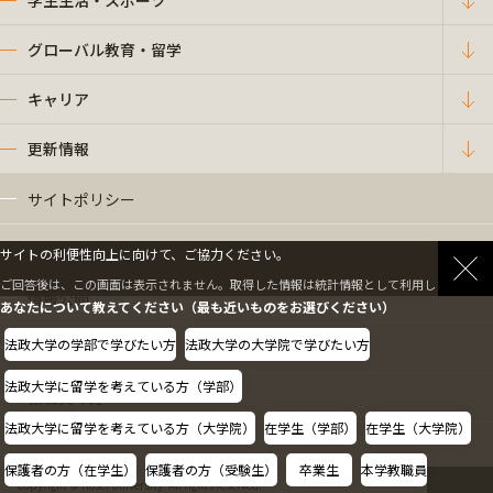
学生生活・スポーツ
グローバル教育・留学
キャリア
更新情報
サイトポリシー
プライバシーポリシー
サイトの利便性向上に向けて、ご協力ください。
ご回答後は、この画面は表示されません。取得した情報は統計情報として利用します。
情報公開
あなたについて教えてください（最も近いものをお選びください）
法政大学の学部で学びたい方
法政大学の大学院で学びたい方
採用情報
法政大学に留学を考えている方（学部）
教職員の方へ
法政大学に留学を考えている方（大学院）
在学生（学部）
在学生（大学院）
保護者の方（在学生）
保護者の方（受験生）
卒業生
本学教職員
Copyright © Hosei University. All rights reserved.