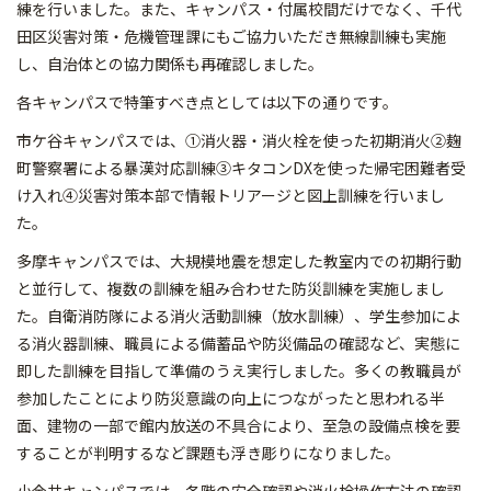
練を行いました。また、キャンパス・付属校間だけでなく、千代
田区災害対策・危機管理課にもご協力いただき無線訓練も実施
し、自治体との協力関係も再確認しました。
各キャンパスで特筆すべき点としては以下の通りです。
市ケ谷キャンパスでは、①消火器・消火栓を使った初期消火②麹
町警察署による暴漢対応訓練③キタコンDXを使った帰宅困難者受
け入れ④災害対策本部で情報トリアージと図上訓練を行いまし
た。
多摩キャンパスでは、大規模地震を想定した教室内での初期行動
と並行して、複数の訓練を組み合わせた防災訓練を実施しまし
た。自衛消防隊による消火活動訓練（放水訓練）、学生参加によ
る消火器訓練、職員による備蓄品や防災備品の確認など、実態に
即した訓練を目指して準備のうえ実行しました。多くの教職員が
参加したことにより防災意識の向上につながったと思われる半
面、建物の一部で館内放送の不具合により、至急の設備点検を要
することが判明するなど課題も浮き彫りになりました。