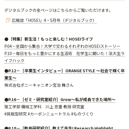
デジタルブックの全ページはこちらからご覧いただけます。
広報誌「HOSEI」4・5月号（デジタルブック）
●［特集］新生活！もっと楽しむ！HOSEIライフ
P.04－全国から集合！大学で交わるそれぞれのHOSEIストーリー
P.10－毎日をもっと豊かにする生活術 在学生に聞いた！法大生ラ
イフハック
●P.12－［卒業生インタビュー］ORANGE STYLE ～社会で輝く卒
業生～
株式会社ポニーキャニオン宮治 舞さん
●P.16－［ゼミ・研究室紹介］Grow～私が成長できた場所～
理工学部 機械工学科 川上 忠重 教授 研究室
#挑戦型研究 #カーボンニュートラル #ものづくり
●P.18－［教員研究紹介］教えて先生! Research Highlight