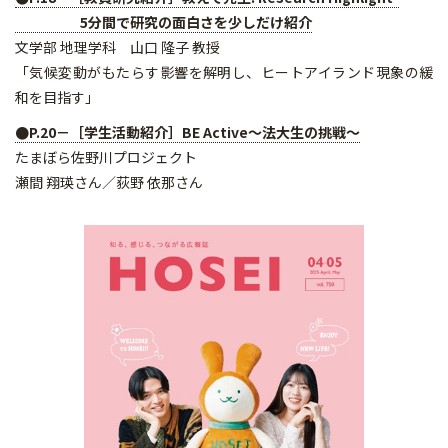
5分間で研究の面白さを少しだけ紹介
文学部 地理学科 山口 隆子 教授
「気候変動がもたらす影響を解明し、ヒートアイランド現象の緩
和を目指す」
●P.20－［学生活動紹介］BE Active～法大生の挑戦～
たまぼら佐野川プロジェクト
瀬間 翔瑛さん／荻野 依那さん