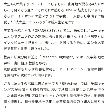
大生4人が集まりクロストークしました。出身地が異なる4人だか
らこそ見え方も違う？それぞれが感じるHOSEIの魅力を伺います。
さらに、イチオシの休憩スポットや学食、一人暮らし事情まで解
説した“法大生ライフハック”は新入生必見です！
卒業生を紹介する「ORANGE STYLE」では、株式会社ポニーキャ
ニオンでアニメ作品の制作に携わる宮治 舞さん（社会学部卒）に
インタビュー！世界中に「楽しい」を届けるために、エンタメ業
界で奮闘する姿に迫りました。
教員の研究分野に迫る「Research Highlight」では、文学部 地理
学科 山口 隆子 教授を取材。
気候変動がもたらす影響を解明し、ヒートアイランド現象の緩和
を目指す研究について伺います。
さらに法大生の挑戦に焦点を当てる「BE Active」では、多摩キャ
ンパスが位置する相模原市において地域に根差した活動を行う
「たまぼら佐野川プロジェクト」の代表と副代表を取材。地元農
家と連携し、耕作放棄地を活用した茶葉栽培の取り組みに迫りま
す。